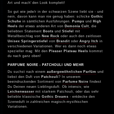
Art und mach' den Look komplett!
So gut wie jede/r in der schwarzen Szene liebt sie - und
nein, davon kann man nie genug haben: schicke
Gothic
Schuhe
in sämtlichen Ausführungen.
Pumps
und
High
Heels
der etwas anderen Art von
Demonia Cult
, die
beliebten Statement
Boots
und
Stiefel
mit
Metallbeschlag von
New Rock
oder auch den zeitlosen
Unisex Springerstiefel
von
Brandit
oder
Angry Itch
in
verschiedenen Variationen. Wer es dann noch etwas
spezieller mag: Mit den
Pleaser Plateau Heels
kommst
du nach ganz oben!
PARFUME NOIRE - PATCHOULI UND MEHR
Du suchst nach einem
außergewöhnlichen Parfüm
und
liebst den Duft von
Patchouli
? In unserem
beeindruckenden Sortiment von
Parfume Noire
findest
Du Deinen neuen Lieblingsduft. Ob intensiv, wie
Leichenwasser
mit starkem Patchouli, oder das sehr
beliebte klassische
Gothic Dreams
- entdecke den
Szeneduft in zahlreichen magisch-mysthischen
Variationen.