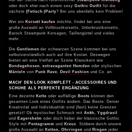
oder doch eher nach einem sexy
Gothic Outfit
für die
nächste
(Fetisch-)Party
? Bei uns ebenfalls kein Problem!
Wer ein
Korsett kaufen
möchte, findet bei uns eine
große Auswahl an Vollbrustkorsetts, Unterbrustkorsetts,
Barock Steampunk Korsagen, Taillengürtel und vieles
mehr.
Die
Gentlemen
der schwarzen Szene kommen bei uns
selbstverständlich auch auf ihre Kosten. Deswegen
bieten wir eine Vielfalt an Szene Klassikern wie
Bondagehosen
,
extravaganten Hemden
oder stylischen
Mänteln
von
Punk Rave
,
Devil Fashion
und Co. an.
MACH' DEN LOOK KOMPLETT - ACCESSOIRES UND
SCHUHE ALS PERFEKTE ERGÄNZUNG
Eine dezente
Kette
oder auffällige
Boots
können den
gesamten Look eines Outfits ändern. Das Beste: Deiner
Kreativität und Individualität sind (fast) keine Grenzen
gesetzt! Ob mystischer Schmuck mit
Ankh, Yggdrasil
und
Eagershelm
oder doch lieber der klassische Gothic
Style mit
Pentagramm
und
Kreuz
. Stöbere durch unsere
große Auswahl an
Ketten, Ohrringen
und
Ringen
jeder