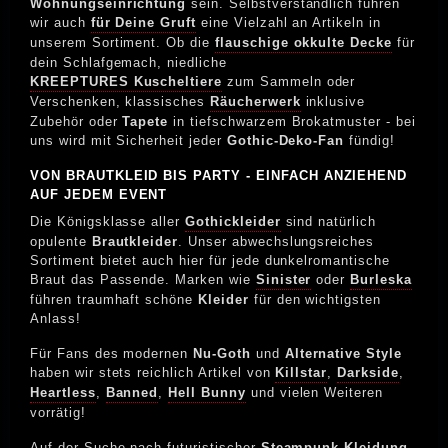
Wohnungseinrichtung
sein. Selbstverständlich führen
wir auch
für Deine Gruft
eine Vielzahl an Artikeln in
unserem Sortiment. Ob die
flauschige okkulte Decke
für
dein Schlafgemach, niedliche
KREEPTURES Kuscheltiere
zum Sammeln oder
Verschenken, klassisches
Räucherwerk
inklusive
Zubehör oder
Tapete
in tiefschwarzem Brokatmuster - bei
uns wird mit Sicherheit jeder
Gothic-Deko-Fan
fündig!
VON BRAUTKLEID BIS PARTY - EINFACH ANZIEHEND
AUF JEDEM EVENT
Die Königsklasse aller
Gothickleider
sind natürlich
opulente
Brautkleider
. Unser abwechslungsreiches
Sortiment bietet auch hier für jede dunkelromantische
Braut das Passende. Marken wie
Sinister
oder
Burleska
führen traumhaft schöne
Kleider
für den wichtigsten
Anlass!
Für Fans des modernen
Nu-Goth
und
Alternative Style
haben wir stets reichlich Artikel von
Killstar
,
Darkside
,
Heartless
,
Banned
,
Hell Bunny
und vielen Weiteren
vorrätig!
Auf der Suche nach futuristischer
Steampunk Kleidung