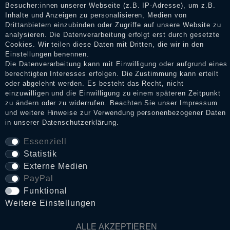
+49 (0)201 / 559 718 6
Besucher:innen unserer Webseite (z.B. IP-Adresse), um z.B.
Inhalte und Anzeigen zu personalisieren, Medien von
Mo. - Sa.: 11.00 Uhr bis 19.00 Uhr
Drittanbietern einzubinden oder Zugriffe auf unsere Website zu
analysieren. Die Datenverarbeitung erfolgt erst durch gesetzte
BLEIB' VERBUNDEN
Cookies. Wir teilen diese Daten mit Dritten, die wir in den
Einstellungen benennen.
Like uns bei Facebook
Die Datenverarbeitung kann mit Einwilligung oder aufgrund eines
berechtigten Interesses erfolgen. Die Zustimmung kann erteilt
Abonniere uns bei Instagram
oder abgelehnt werden. Es besteht das Recht, nicht
einzuwilligen und die Einwilligung zu einem späteren Zeitpunkt
Abonniere uns bei Whatsapp
zu ändern oder zu widerrufen. Beachten Sie unser
Impressum
Abonniere uns bei Telegram
und weitere Hinweise zur Verwendung personenbezogener Daten
in unserer
Daten­schutz­erklärung
.
Essenziell
1
ehemaliger eigener Verkaufspreis innerhalb der letzten 30
Statistik
Tage vor der Anwendung der Preisermäßigung
2
Gilt für Lieferungen nach Deutschland . Lieferzeiten für
Externe Medien
andere Länder und Informationen zur Berechnung des
PayPal
Liefertermins siehe
Zahlungs- & Versandinfos ⧉
Funktional
3
innerhalb Deutschlands ab 50€ Bestellwert
Weitere Einstellungen
4
Bestellungen vor 13.00 Uhr gehen noch am selben Werktag
raus!
* inkl. gesetzl. MwSt. zzgl.
Versandkosten ⧉
ALLE AKZEPTIEREN