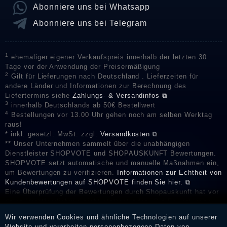
Abonniere uns bei Whatsapp
Abonniere uns bei Telegram
1
ehemaliger eigener Verkaufspreis innerhalb der letzten 30
Tage vor der Anwendung der Preisermäßigung
2
Gilt für Lieferungen nach Deutschland . Lieferzeiten für
andere Länder und Informationen zur Berechnung des
Liefertermins siehe
Zahlungs- & Versandinfos ⧉
3
innerhalb Deutschlands ab 50€ Bestellwert
4
Bestellungen vor 13.00 Uhr gehen noch am selben Werktag
raus!
* inkl. gesetzl. MwSt. zzgl.
Versandkosten ⧉
** Unser Unternehmen sammelt über die unabhängigen
Dienstleister SHOPVOTE und SHOPAUSKUNFT Bewertungen.
SHOPVOTE setzt automatische und manuelle Maßnahmen ein,
um Bewertungen zu verifizieren.
Informationen zur Echtheit von
Kundenbewertungen auf SHOPVOTE finden Sie hier. ⧉
Eine Überprüfung der Bewertungen durch Shopauskunft hat vor
deren Veröffentlichung nicht stattgefunden. Die Bewertungen
könnten von Verbrauchern stammen, die die Ware oder
Wir verwenden Cookies und ähnliche Technologien auf unserer
Dienstleistungen gar nicht erworben oder genutzt haben. Nach
Website und verarbeiten personenbezogene Daten von