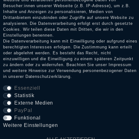
Erhalt einer Benachrichtigungs-E-Mail können Händler die
Besucher:innen unserer Webseite (z.B. IP-Adresse), um z.B.
Bewertungen verifizieren und über die erfolgte Verifizierung im
Inhalte und Anzeigen zu personalisieren, Medien von
Shop informieren.
Drittanbietern einzubinden oder Zugriffe auf unsere Website zu
analysieren. Die Datenverarbeitung erfolgt erst durch gesetzte
Cookies. Wir teilen diese Daten mit Dritten, die wir in den
Einstellungen benennen.
Impressum
Die Datenverarbeitung kann mit Einwilligung oder aufgrund eines
berechtigten Interesses erfolgen. Die Zustimmung kann erteilt
oder abgelehnt werden. Es besteht das Recht, nicht
einzuwilligen und die Einwilligung zu einem späteren Zeitpunkt
Daten­schutz­erklärung
zu ändern oder zu widerrufen. Beachten Sie unser
Impressum
und weitere Hinweise zur Verwendung personenbezogener Daten
in unserer
Daten­schutz­erklärung
.
AGB
Essenziell
Statistik
Externe Medien
Widerrufs­recht
PayPal
Funktional
VERTRAG WIDERRUFEN
Weitere Einstellungen