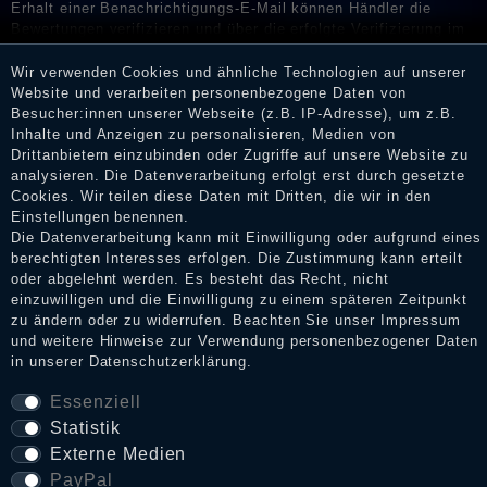
Erhalt einer Benachrichtigungs-E-Mail können Händler die
Bewertungen verifizieren und über die erfolgte Verifizierung im
Shop informieren.
Wir verwenden Cookies und ähnliche Technologien auf unserer
Website und verarbeiten personenbezogene Daten von
Besucher:innen unserer Webseite (z.B. IP-Adresse), um z.B.
Inhalte und Anzeigen zu personalisieren, Medien von
Impressum
Drittanbietern einzubinden oder Zugriffe auf unsere Website zu
analysieren. Die Datenverarbeitung erfolgt erst durch gesetzte
Cookies. Wir teilen diese Daten mit Dritten, die wir in den
Daten­schutz­erklärung
Einstellungen benennen.
Die Datenverarbeitung kann mit Einwilligung oder aufgrund eines
berechtigten Interesses erfolgen. Die Zustimmung kann erteilt
oder abgelehnt werden. Es besteht das Recht, nicht
AGB
einzuwilligen und die Einwilligung zu einem späteren Zeitpunkt
zu ändern oder zu widerrufen. Beachten Sie unser
Impressum
und weitere Hinweise zur Verwendung personenbezogener Daten
in unserer
Daten­schutz­erklärung
.
Widerrufs­recht
Essenziell
Statistik
VERTRAG WIDERRUFEN
Externe Medien
PayPal