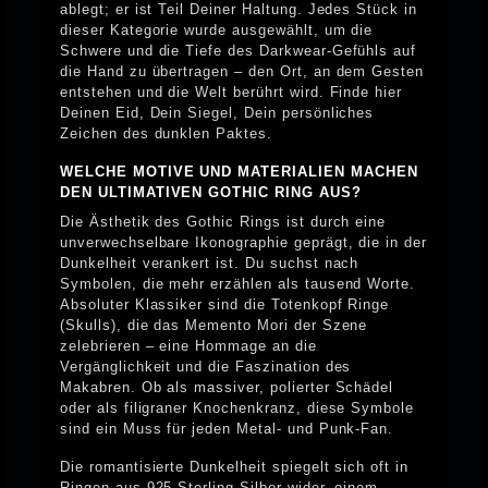
ablegt; er ist Teil Deiner Haltung. Jedes Stück in
dieser Kategorie wurde ausgewählt, um die
Schwere und die Tiefe des Darkwear-Gefühls auf
die Hand zu übertragen – den Ort, an dem Gesten
entstehen und die Welt berührt wird. Finde hier
Deinen Eid, Dein Siegel, Dein persönliches
Zeichen des dunklen Paktes.
WELCHE MOTIVE UND MATERIALIEN MACHEN
DEN ULTIMATIVEN GOTHIC RING AUS?
Die Ästhetik des Gothic Rings ist durch eine
unverwechselbare Ikonographie geprägt, die in der
Dunkelheit verankert ist. Du suchst nach
Symbolen, die mehr erzählen als tausend Worte.
Absoluter Klassiker sind die Totenkopf Ringe
(Skulls), die das Memento Mori der Szene
zelebrieren – eine Hommage an die
Vergänglichkeit und die Faszination des
Makabren. Ob als massiver, polierter Schädel
oder als filigraner Knochenkranz, diese Symbole
sind ein Muss für jeden Metal- und Punk-Fan.
Die romantisierte Dunkelheit spiegelt sich oft in
Ringen aus 925 Sterling-Silber wider, einem