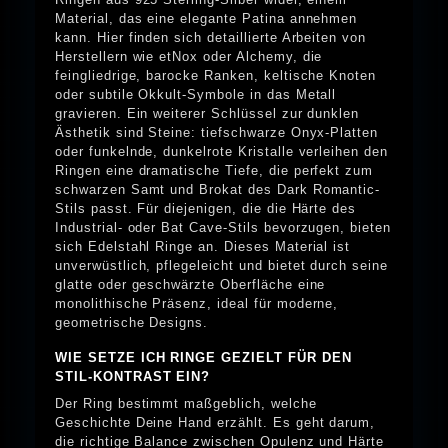
Material, das eine elegante Patina annehmen
kann. Hier finden sich detaillierte Arbeiten von
Herstellern wie etNox oder Alchemy, die
feingliedrige, barocke Ranken, keltische Knoten
oder subtile Okkult-Symbole in das Metall
gravieren. Ein weiterer Schlüssel zur dunklen
Ästhetik sind Steine: tiefschwarze Onyx-Platten
oder funkelnde, dunkelrote Kristalle verleihen den
Ringen eine dramatische Tiefe, die perfekt zum
schwarzen Samt und Brokat des Dark Romantic-
Stils passt. Für diejenigen, die die Härte des
Industrial- oder Bat Cave-Stils bevorzugen, bieten
sich Edelstahl Ringe an. Dieses Material ist
unverwüstlich, pflegeleicht und bietet durch seine
glatte oder geschwärzte Oberfläche eine
monolithische Präsenz, ideal für moderne,
geometrische Designs.
WIE SETZE ICH RINGE GEZIELT FÜR DEN
STIL-KONTRAST EIN?
Der Ring bestimmt maßgeblich, welche
Geschichte Deine Hand erzählt. Es geht darum,
die richtige Balance zwischen Opulenz und Härte