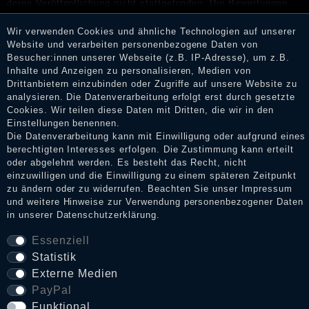
deren Veröffentlichung nicht stattgefunden. Die Bewertungen
könnten von Verbrauchern stammen, die die Ware oder
Dienstleistungen gar nicht erworben oder genutzt haben. Nach
Wir verwenden Cookies und ähnliche Technologien auf unserer
Erhalt einer Benachrichtigungs-E-Mail können Händler die
Website und verarbeiten personenbezogene Daten von
Bewertungen verifizieren und über die erfolgte Verifizierung im
Besucher:innen unserer Webseite (z.B. IP-Adresse), um z.B.
Shop informieren.
Inhalte und Anzeigen zu personalisieren, Medien von
Drittanbietern einzubinden oder Zugriffe auf unsere Website zu
analysieren. Die Datenverarbeitung erfolgt erst durch gesetzte
Cookies. Wir teilen diese Daten mit Dritten, die wir in den
Einstellungen benennen.
Impressum
Die Datenverarbeitung kann mit Einwilligung oder aufgrund eines
berechtigten Interesses erfolgen. Die Zustimmung kann erteilt
oder abgelehnt werden. Es besteht das Recht, nicht
Daten­schutz­erklärung
einzuwilligen und die Einwilligung zu einem späteren Zeitpunkt
zu ändern oder zu widerrufen. Beachten Sie unser
Impressum
und weitere Hinweise zur Verwendung personenbezogener Daten
in unserer
Daten­schutz­erklärung
.
AGB
Essenziell
Statistik
Externe Medien
Widerrufs­recht
PayPal
Funktional