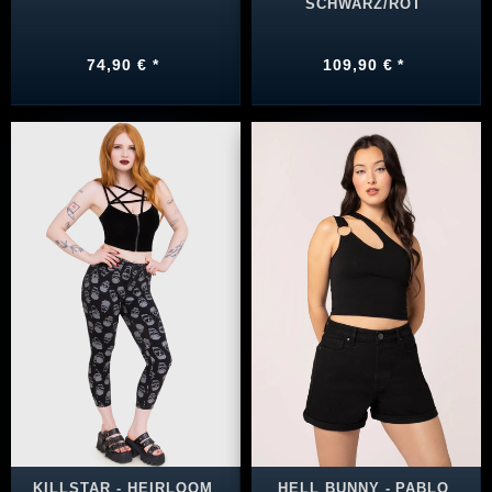
SCHWARZ/ROT
74,90 € *
109,90 € *
KILLSTAR - HEIRLOOM
HELL BUNNY - PABLO