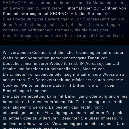
SHOPVOTE setzt automatische und manuelle Maßnahmen ein,
um Bewertungen zu verifizieren.
Informationen zur Echtheit von
Kundenbewertungen auf SHOPVOTE finden Sie hier. ⧉
Eine Überprüfung der Bewertungen durch Shopauskunft hat vor
deren Veröffentlichung nicht stattgefunden. Die Bewertungen
könnten von Verbrauchern stammen, die die Ware oder
Dienstleistungen gar nicht erworben oder genutzt haben. Nach
Erhalt einer Benachrichtigungs-E-Mail können Händler die
Bewertungen verifizieren und über die erfolgte Verifizierung im
Shop informieren.
Wir verwenden Cookies und ähnliche Technologien auf unserer
Website und verarbeiten personenbezogene Daten von
Besucher:innen unserer Webseite (z.B. IP-Adresse), um z.B.
Inhalte und Anzeigen zu personalisieren, Medien von
Drittanbietern einzubinden oder Zugriffe auf unsere Website zu
Impressum
analysieren. Die Datenverarbeitung erfolgt erst durch gesetzte
Cookies. Wir teilen diese Daten mit Dritten, die wir in den
Einstellungen benennen.
Daten­schutz­erklärung
Die Datenverarbeitung kann mit Einwilligung oder aufgrund eines
berechtigten Interesses erfolgen. Die Zustimmung kann erteilt
oder abgelehnt werden. Es besteht das Recht, nicht
einzuwilligen und die Einwilligung zu einem späteren Zeitpunkt
AGB
zu ändern oder zu widerrufen. Beachten Sie unser
Impressum
und weitere Hinweise zur Verwendung personenbezogener Daten