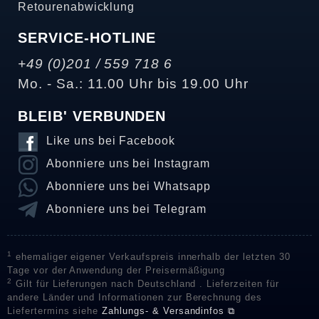
Retourenabwicklung
SERVICE-HOTLINE
+49 (0)201 / 559 718 6
Mo. - Sa.: 11.00 Uhr bis 19.00 Uhr
BLEIB' VERBUNDEN
Like uns bei Facebook
Abonniere uns bei Instagram
Abonniere uns bei Whatsapp
Abonniere uns bei Telegram
1
ehemaliger eigener Verkaufspreis innerhalb der letzten 30
Tage vor der Anwendung der Preisermäßigung
2
Gilt für Lieferungen nach Deutschland . Lieferzeiten für
andere Länder und Informationen zur Berechnung des
Liefertermins siehe
Zahlungs- & Versandinfos ⧉