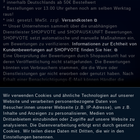
3
innerhalb Deutschlands ab 50€ Bestellwert
4
Bestellungen vor 13.00 Uhr gehen noch am selben Werktag
raus!
* inkl. gesetzl. MwSt. zzgl.
Versandkosten ⧉
** Unser Unternehmen sammelt über die unabhängigen
Dienstleister SHOPVOTE und SHOPAUSKUNFT Bewertungen.
SHOPVOTE setzt automatische und manuelle Maßnahmen ein,
um Bewertungen zu verifizieren.
Informationen zur Echtheit von
Kundenbewertungen auf SHOPVOTE finden Sie hier. ⧉
Eine Überprüfung der Bewertungen durch Shopauskunft hat vor
deren Veröffentlichung nicht stattgefunden. Die Bewertungen
könnten von Verbrauchern stammen, die die Ware oder
Dienstleistungen gar nicht erworben oder genutzt haben. Nach
Erhalt einer Benachrichtigungs-E-Mail können Händler die
Bewertungen verifizieren und über die erfolgte Verifizierung im
Shop informieren.
Wir verwenden Cookies und ähnliche Technologien auf unserer
Website und verarbeiten personenbezogene Daten von
Besucher:innen unserer Webseite (z.B. IP-Adresse), um z.B.
Inhalte und Anzeigen zu personalisieren, Medien von
Impressum
Drittanbietern einzubinden oder Zugriffe auf unsere Website zu
analysieren. Die Datenverarbeitung erfolgt erst durch gesetzte
Cookies. Wir teilen diese Daten mit Dritten, die wir in den
Einstellungen benennen.
Daten­schutz­erklärung