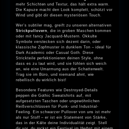
mehr Schichten und Textur, das hält extra warm.
Die Kapuze macht den Look komplett, schützt vor
Wind und gibt dir diesen mysteriösen Touch.
Wer’s subtiler mag, greift zu unseren alternativen
Strickpullovern
, die in groben Maschen kommen
oder mit fancy Jacquard-Mustern. Okkulte
Symbole verstecken sich dezent darin, oder
klassische Zopfmuster in dunklem Ton – ideal für
Dark Academic oder Casual Goth. Diese
Strickteile perfektionieren deinen Style, ohne
dass es zu laut wird, und sie fühlen sich weich
an, wie eine Umarmung aus der Schattenwelt.
Trag sie im Büro, und niemand ahnt, wie
rebellisch du wirklich bist!
Besondere Features wie Destroyed-Details
peppen die Gothic Sweatshirts auf, mit
aufgesetzten Taschen oder ungewöhnlichen
Reißverschlüssen für Punk- und Industrial-
Feeling. Ein schwarzer Pullover von uns ist mehr
als nur Stoff – er ist ein Statement von Stärke,
das in der Kälte deine Individualität zeigt. Stell
dir vor, du rockst ein Festival im Herbst mit einem