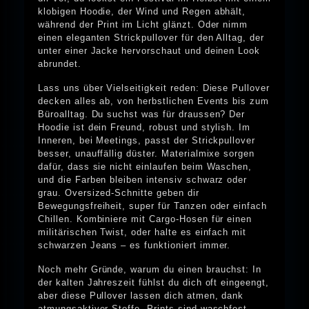
klobigen Hoodie, der Wind und Regen abhält,
während der Print im Licht glänzt. Oder nimm
einen eleganten Strickpullover für den Alltag, der
unter einer Jacke hervorschaut und deinen Look
abrundet.
Lass uns über Vielseitigkeit reden: Diese Pullover
decken alles ab, von herbstlichen Events bis zum
Büroalltag. Du suchst was für draussen? Der
Hoodie ist dein Freund, robust und stylish. Im
Inneren, bei Meetings, passt der Strickpullover
besser, unauffällig düster. Materialmixe sorgen
dafür, dass sie nicht einlaufen beim Waschen,
und die Farben bleiben intensiv schwarz oder
grau. Oversized-Schnitte geben dir
Bewegungsfreiheit, super für Tanzen oder einfach
Chillen. Kombiniere mit Cargo-Hosen für einen
militärischen Twist, oder halte es einfach mit
schwarzen Jeans – es funktioniert immer.
Noch mehr Gründe, warum du einen brauchst: In
der kalten Jahreszeit fühlst du dich oft eingeengt,
aber diese Pullover lassen dich atmen, dank
atmungsaktiver Stoffe. Prints sind waschfest,