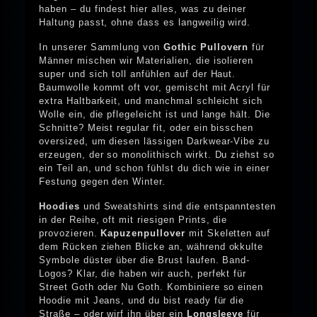
haben – du findest hier alles, was zu deiner
Haltung passt, ohne dass es langweilig wird.
In unserer Sammlung von
Gothic Pullovern
für
Männer mischen wir Materialien, die isolieren
super und sich toll anfühlen auf der Haut.
Baumwolle kommt oft vor, gemischt mit Acryl für
extra Haltbarkeit, und manchmal schleicht sich
Wolle ein, die pflegeleicht ist und lange hält. Die
Schnitte? Meist regular fit, oder ein bisschen
oversized, um diesen lässigen Darkwear-Vibe zu
erzeugen, der so monolithisch wirkt. Du ziehst so
ein Teil an, und schon fühlst du dich wie in einer
Festung gegen den Winter.
Hoodies
und Sweatshirts sind die entspanntesten
in der Reihe, oft mit riesigen Prints, die
provozieren.
Kapuzenpullover
mit Skeletten auf
dem Rücken ziehen Blicke an, während okkulte
Symbole düster über die Brust laufen. Band-
Logos? Klar, die haben wir auch, perfekt für
Street Goth oder Nu Goth. Kombiniere so einen
Hoodie mit Jeans, und du bist ready für die
Straße – oder wirf ihn über ein
Longsleeve
für