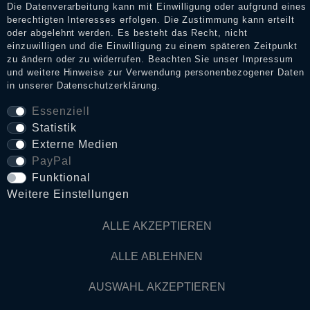
Die Datenverarbeitung kann mit Einwilligung oder aufgrund eines
berechtigten Interesses erfolgen. Die Zustimmung kann erteilt
oder abgelehnt werden. Es besteht das Recht, nicht
einzuwilligen und die Einwilligung zu einem späteren Zeitpunkt
AGB
zu ändern oder zu widerrufen. Beachten Sie unser
Impressum
und weitere Hinweise zur Verwendung personenbezogener Daten
in unserer
Daten­schutz­erklärung
.
Widerrufs­recht
Essenziell
Statistik
VERTRAG WIDERRUFEN
Externe Medien
PayPal
Kontakt
Funktional
Weitere Einstellungen
© Copyright 2026 Dark Ages Glasche & Kuczwalska GbR
ALLE AKZEPTIEREN
ALLE ABLEHNEN
AUSWAHL AKZEPTIEREN