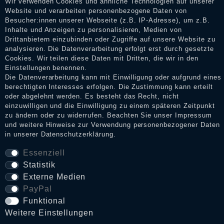
Wir verwenden Cookies und ähnliche Technologien auf unserer
Dienstleistungen gar nicht erworben oder genutzt haben. Nach
Website und verarbeiten personenbezogene Daten von
Erhalt einer Benachrichtigungs-E-Mail können Händler die
Besucher:innen unserer Webseite (z.B. IP-Adresse), um z.B.
Bewertungen verifizieren und über die erfolgte Verifizierung im
Inhalte und Anzeigen zu personalisieren, Medien von
Shop informieren.
Drittanbietern einzubinden oder Zugriffe auf unsere Website zu
analysieren. Die Datenverarbeitung erfolgt erst durch gesetzte
Cookies. Wir teilen diese Daten mit Dritten, die wir in den
Einstellungen benennen.
Impressum
Die Datenverarbeitung kann mit Einwilligung oder aufgrund eines
berechtigten Interesses erfolgen. Die Zustimmung kann erteilt
oder abgelehnt werden. Es besteht das Recht, nicht
einzuwilligen und die Einwilligung zu einem späteren Zeitpunkt
Daten­schutz­erklärung
zu ändern oder zu widerrufen. Beachten Sie unser
Impressum
und weitere Hinweise zur Verwendung personenbezogener Daten
in unserer
Daten­schutz­erklärung
.
AGB
Essenziell
Statistik
Externe Medien
Widerrufs­recht
PayPal
Funktional
VERTRAG WIDERRUFEN
Weitere Einstellungen