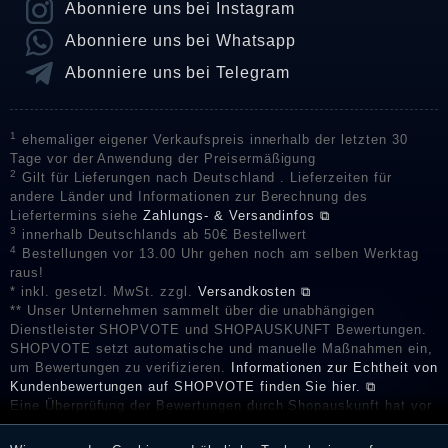
Abonniere uns bei Instagram
Abonniere uns bei Whatsapp
Abonniere uns bei Telegram
1
ehemaliger eigener Verkaufspreis innerhalb der letzten 30
Tage vor der Anwendung der Preisermäßigung
2
Gilt für Lieferungen nach Deutschland . Lieferzeiten für
andere Länder und Informationen zur Berechnung des
Liefertermins siehe
Zahlungs- & Versandinfos ⧉
3
innerhalb Deutschlands ab 50€ Bestellwert
4
Bestellungen vor 13.00 Uhr gehen noch am selben Werktag
raus!
* inkl. gesetzl. MwSt. zzgl.
Versandkosten ⧉
** Unser Unternehmen sammelt über die unabhängigen
Dienstleister SHOPVOTE und SHOPAUSKUNFT Bewertungen.
SHOPVOTE setzt automatische und manuelle Maßnahmen ein,
um Bewertungen zu verifizieren.
Informationen zur Echtheit von
Kundenbewertungen auf SHOPVOTE finden Sie hier. ⧉
Eine Überprüfung der Bewertungen durch Shopauskunft hat vor
deren Veröffentlichung nicht stattgefunden. Die Bewertungen
könnten von Verbrauchern stammen, die die Ware oder