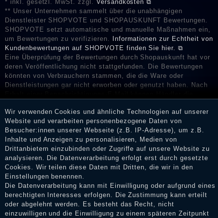
* inkl. gesetzl. MwSt. zzgl.
Versandkosten ⧉
** Unser Unternehmen sammelt über die unabhängigen
Dienstleister SHOPVOTE und SHOPAUSKUNFT Bewertungen.
SHOPVOTE setzt automatische und manuelle Maßnahmen ein,
um Bewertungen zu verifizieren.
Informationen zur Echtheit von
Kundenbewertungen auf SHOPVOTE finden Sie hier. ⧉
Eine Überprüfung der Bewertungen durch Shopauskunft hat vor
deren Veröffentlichung nicht stattgefunden. Die Bewertungen
könnten von Verbrauchern stammen, die die Ware oder
Dienstleistungen gar nicht erworben oder genutzt haben. Nach
Erhalt einer Benachrichtigungs-E-Mail können Händler die
Bewertungen verifizieren und über die erfolgte Verifizierung im
Wir verwenden Cookies und ähnliche Technologien auf unserer
Shop informieren.
Website und verarbeiten personenbezogene Daten von
Besucher:innen unserer Webseite (z.B. IP-Adresse), um z.B.
Inhalte und Anzeigen zu personalisieren, Medien von
Drittanbietern einzubinden oder Zugriffe auf unsere Website zu
Impressum
analysieren. Die Datenverarbeitung erfolgt erst durch gesetzte
Cookies. Wir teilen diese Daten mit Dritten, die wir in den
Einstellungen benennen.
Die Datenverarbeitung kann mit Einwilligung oder aufgrund eines
Daten­schutz­erklärung
berechtigten Interesses erfolgen. Die Zustimmung kann erteilt
oder abgelehnt werden. Es besteht das Recht, nicht
einzuwilligen und die Einwilligung zu einem späteren Zeitpunkt