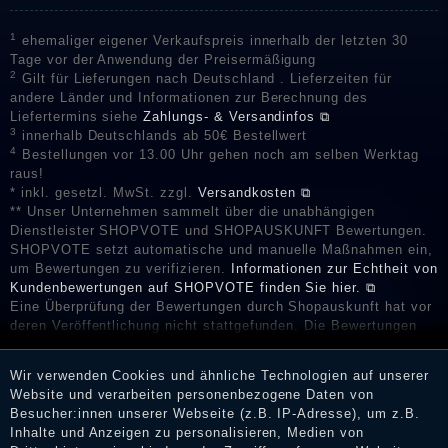
1
ehemaliger eigener Verkaufspreis innerhalb der letzten 30
Tage vor der Anwendung der Preisermäßigung
2
Gilt für Lieferungen nach Deutschland . Lieferzeiten für
andere Länder und Informationen zur Berechnung des
Liefertermins siehe
Zahlungs- & Versandinfos ⧉
3
innerhalb Deutschlands ab 50€ Bestellwert
4
Bestellungen vor 13.00 Uhr gehen noch am selben Werktag
raus!
* inkl. gesetzl. MwSt. zzgl.
Versandkosten ⧉
** Unser Unternehmen sammelt über die unabhängigen
Dienstleister SHOPVOTE und SHOPAUSKUNFT Bewertungen.
SHOPVOTE setzt automatische und manuelle Maßnahmen ein,
um Bewertungen zu verifizieren.
Informationen zur Echtheit von
Kundenbewertungen auf SHOPVOTE finden Sie hier. ⧉
Eine Überprüfung der Bewertungen durch Shopauskunft hat vor
deren Veröffentlichung nicht stattgefunden. Die Bewertungen
könnten von Verbrauchern stammen, die die Ware oder
Dienstleistungen gar nicht erworben oder genutzt haben. Nach
Wir verwenden Cookies und ähnliche Technologien auf unserer
Erhalt einer Benachrichtigungs-E-Mail können Händler die
Website und verarbeiten personenbezogene Daten von
Bewertungen verifizieren und über die erfolgte Verifizierung im
Besucher:innen unserer Webseite (z.B. IP-Adresse), um z.B.
Shop informieren.
Inhalte und Anzeigen zu personalisieren, Medien von