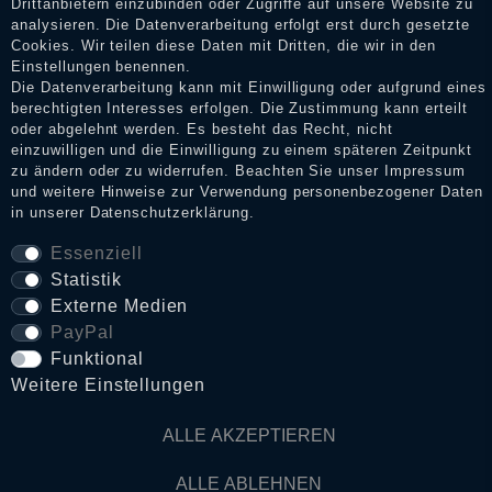
Drittanbietern einzubinden oder Zugriffe auf unsere Website zu
analysieren. Die Datenverarbeitung erfolgt erst durch gesetzte
Cookies. Wir teilen diese Daten mit Dritten, die wir in den
Impressum
Einstellungen benennen.
Die Datenverarbeitung kann mit Einwilligung oder aufgrund eines
berechtigten Interesses erfolgen. Die Zustimmung kann erteilt
oder abgelehnt werden. Es besteht das Recht, nicht
Daten­schutz­erklärung
einzuwilligen und die Einwilligung zu einem späteren Zeitpunkt
zu ändern oder zu widerrufen. Beachten Sie unser
Impressum
und weitere Hinweise zur Verwendung personenbezogener Daten
in unserer
Daten­schutz­erklärung
.
AGB
Essenziell
Statistik
Widerrufs­recht
Externe Medien
PayPal
VERTRAG WIDERRUFEN
Funktional
Weitere Einstellungen
Kontakt
ALLE AKZEPTIEREN
ALLE ABLEHNEN
© Copyright 2026 Dark Ages Glasche & Kuczwalska GbR