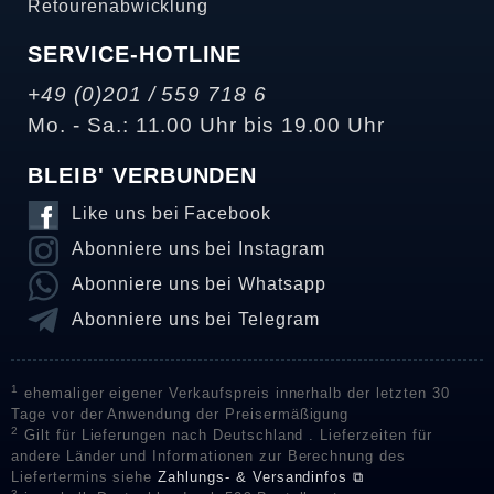
Retourenabwicklung
SERVICE-HOTLINE
+49 (0)201 / 559 718 6
Mo. - Sa.: 11.00 Uhr bis 19.00 Uhr
BLEIB' VERBUNDEN
Like uns bei Facebook
Abonniere uns bei Instagram
Abonniere uns bei Whatsapp
Abonniere uns bei Telegram
1
ehemaliger eigener Verkaufspreis innerhalb der letzten 30
Tage vor der Anwendung der Preisermäßigung
2
Gilt für Lieferungen nach Deutschland . Lieferzeiten für
andere Länder und Informationen zur Berechnung des
Liefertermins siehe
Zahlungs- & Versandinfos ⧉
3