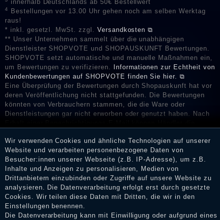
innerhalb Deutschlands ab 50€ Bestellwert
4
Bestellungen vor 13.00 Uhr gehen noch am selben Werktag
raus!
* inkl. gesetzl. MwSt. zzgl.
Versandkosten ⧉
** Unser Unternehmen sammelt über die unabhängigen
Dienstleister SHOPVOTE und SHOPAUSKUNFT Bewertungen.
SHOPVOTE setzt automatische und manuelle Maßnahmen ein,
um Bewertungen zu verifizieren.
Informationen zur Echtheit von
Kundenbewertungen auf SHOPVOTE finden Sie hier. ⧉
Eine Überprüfung der Bewertungen durch Shopauskunft hat vor
deren Veröffentlichung nicht stattgefunden. Die Bewertungen
könnten von Verbrauchern stammen, die die Ware oder
Dienstleistungen gar nicht erworben oder genutzt haben. Nach
Erhalt einer Benachrichtigungs-E-Mail können Händler die
Bewertungen verifizieren und über die erfolgte Verifizierung im
Wir verwenden Cookies und ähnliche Technologien auf unserer
Shop informieren.
Website und verarbeiten personenbezogene Daten von
Besucher:innen unserer Webseite (z.B. IP-Adresse), um z.B.
Inhalte und Anzeigen zu personalisieren, Medien von
Drittanbietern einzubinden oder Zugriffe auf unsere Website zu
Impressum
analysieren. Die Datenverarbeitung erfolgt erst durch gesetzte
Cookies. Wir teilen diese Daten mit Dritten, die wir in den
Einstellungen benennen.
Die Datenverarbeitung kann mit Einwilligung oder aufgrund eines
Daten­schutz­erklärung