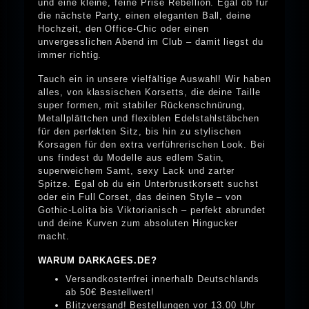
und eine kleine, feine Prise Rebellion. Egal ob für
die nächste Party, einen eleganten Ball, deine
Hochzeit, den Office-Chic oder einen
unvergesslichen Abend im Club – damit liegst du
immer richtig.
Tauch ein in unsere vielfältige Auswahl! Wir haben
alles, von klassischen Korsetts, die deine Taille
super formen, mit stabiler Rückenschnürung,
Metallplättchen und flexiblen Edelstahlstäbchen
für den perfekten Sitz, bis hin zu stylischen
Korsagen für den extra verführerischen Look. Bei
uns findest du Modelle aus edlem Satin,
superweichem Samt, sexy Lack und zarter
Spitze. Egal ob du ein Unterbrustkorsett suchst
oder ein Full Corset, das deinen Style – von
Gothic-Lolita bis Viktorianisch – perfekt abrundet
und deine Kurven zum absoluten Hingucker
macht.
WARUM DARKAGES.DE?
Versandkostenfrei innerhalb Deutschlands
ab 50€ Bestellwert!
Blitzversand! Bestellungen vor 13.00 Uhr