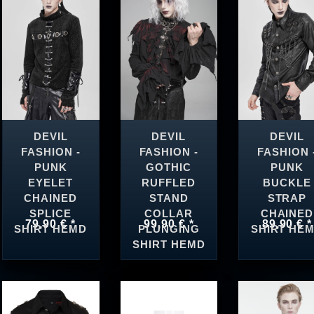
DEVIL
DEVIL
DEVIL
FASHION -
FASHION -
FASHION 
PUNK
GOTHIC
PUNK
EYELET
RUFFLED
BUCKLE
CHAINED
STAND
STRAP
SPLICE
COLLAR
CHAINED
79,90 € *
99,90 € *
89,90 € *
SHIRT HEMD
PLUNGING
SHIRT HE
SHIRT HEMD