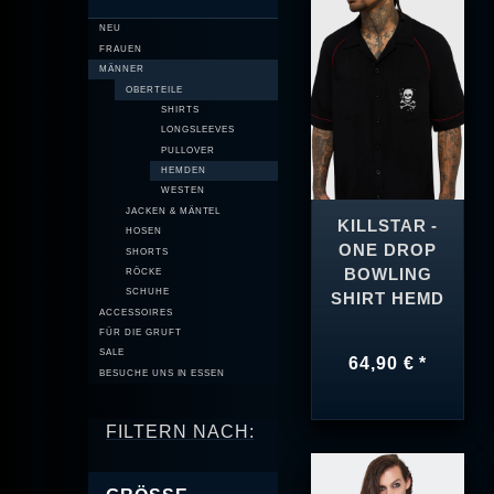
NEU
FRAUEN
MÄNNER
OBERTEILE
SHIRTS
LONGSLEEVES
PULLOVER
HEMDEN
WESTEN
JACKEN & MÄNTEL
KILLSTAR -
HOSEN
ONE DROP
SHORTS
BOWLING
RÖCKE
SCHUHE
SHIRT HEMD
ACCESSOIRES
FÜR DIE GRUFT
SALE
64,90 € *
BESUCHE UNS IN ESSEN
FILTERN NACH: