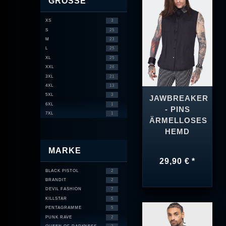
GRÖSSE
XS
3
S
25
M
23
L
25
XL
25
XXL
26
3XL
21
4XL
13
5XL
3
JAWBREAKER
6XL
1
- PINS
7XL
1
ÄRMELLOSES
HEMD
MARKE
29,90 € *
BLACK PISTOL
2
BRANDIT
2
DEVIL FASHION
7
KILLSTAR
5
PENTAGRAMME
5
PUNK RAVE
2