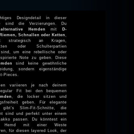
htiges Designdetail in dieser
ie sind die Verzierungen. Du
t
alternative Hemden
mit
D-
Riemen, Schnallen oder Ketten
,
t strategisch an Kragen,
etten oder Schulterpartien
, um eine rebellische oder
inspirierte Note zu geben. Diese
emden
sind keine gewöhnliche
ung, sondern eigenständige
t-Pieces.
men variieren je nach deinem
Regular Fit bei den bequemen
emden
, die locker sitzen und
eiheit geben. Für elegante
 gibt’s Slim-Fit-Schnitte, die
ont sind und perfekt unter einem
Sakko passen. Du könntest ein
 Weste
ren, für diesen layered Look, der