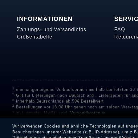
INFORMATIONEN
SERVI
Zahlungs- und Versandinfos
FAQ
Größentabelle
Retouren
1
ehemaliger eigener Verkaufspreis innerhalb der letzten 30
2
Gilt für Lieferungen nach Deutschland . Lieferzeiten für a
3
innerhalb Deutschlands ab 50€ Bestellwert
4
Bestellungen vor 13.00 Uhr gehen noch am selben Werktag
* inkl. gesetzl. MwSt. zzgl.
Versandkosten ⧉
** Unser Unternehmen sammelt über die unabhängigen Di
Bewertungen zu verifizieren.
Informationen zur Echtheit vo
Wir verwenden Cookies und ähnliche Technologien auf unse
Eine Überprüfung der Bewertungen durch Shopauskunft hat v
Besucher:innen unserer Webseite (z.B. IP-Adresse), um z.B.
Dienstleistungen gar nicht erworben oder genutzt haben. Nach
Drittanbietern einzubinden oder Zugriffe auf unsere Website 