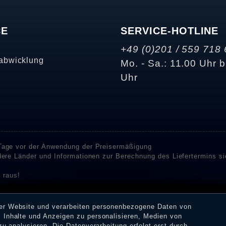
CE
SERVICE-HOTLINE
+49 (0)201 / 559 718 
abwicklung
Mo. - Sa.: 11.00 Uhr b
Uhr
 Tage vor der Anwendung der Preisermäßigung
ndere Länder und Informationen zur Berechnung des Liefertermins s
 raus!
enstleister SHOPVOTE und SHOPAUSKUNFT Bewertungen. SHOPVOT
n Kundenbewertungen auf SHOPVOTE finden Sie hier. ⧉
rer Website und verarbeiten personenbezogene Daten von
or deren Veröffentlichung nicht stattgefunden. Die Bewertungen k
 Inhalte und Anzeigen zu personalisieren, Medien von
 Erhalt einer Benachrichtigungs-E-Mail können Händler die Bewertu
zu analysieren. Die Datenverarbeitung erfolgt erst durch