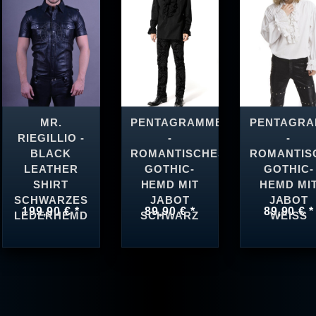
MR.
PENTAGRAMME
PENTAGR
RIEGILLIO -
-
-
BLACK
ROMANTISCHES
ROMANTIS
LEATHER
GOTHIC-
GOTHIC-
SHIRT
HEMD MIT
HEMD MI
SCHWARZES
JABOT
JABOT
199,90 € *
89,90 € *
89,90 € *
LEDERHEMD
SCHWARZ
WEISS