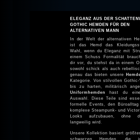
ELEGANZ AUS DER SCHATTEN
GOTHIC HEMDEN FÜR DEN
ALTERNATIVEN MANN
In der Welt der alternativen H
ist das Hemd das Kleidungss
Wahl, wenn du Eleganz mit Str
einem Schuss Formalität brauchst. Stell
dir vor, du stehst da in einem Ou
sowohl schick als auch rebellisc
genau das bieten unsere
Hemd
Kategorie. Von stilvollen Gothic-
bis zu harten, militärisch ang
Uniformhemden
hast du eine ries
Auswahl. Diese Teile sind essen
formelle Events, den Büroallta
komplexe Steampunk- und Victor
Looks aufzubauen, ohne dass es
langweilig wird.
Unsere Kollektion basiert größten
schwarzen Hemden, die i