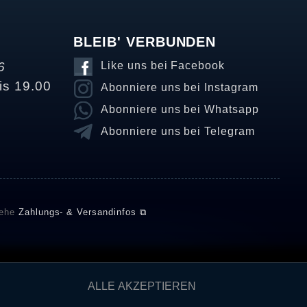
BLEIB' VERBUNDEN
6
Like uns bei Facebook
is 19.00
Abonniere uns bei Instagram
Abonniere uns bei Whatsapp
Abonniere uns bei Telegram
iehe
Zahlungs- & Versandinfos ⧉
E setzt automatische und manuelle Maßnahmen ein, um
ALLE AKZEPTIEREN
önnten von Verbrauchern stammen, die die Ware oder
ngen verifizieren und über die erfolgte Verifizierung im