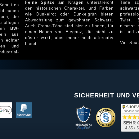
Feine Spitze am Kragen
unterstreicht
Tiefe s
chnitten
den historischen Charakter, und Farben
schwarz
til haben
wie Dunkelrot oder Dunkelgrün bieten
professionell, aber mit ei
ben, die
Abwechslung zum gewohnten Schwarz.
Twist. 
u pflegen
Auch Creme-Töne sind hier zu finden, für
nimmst 
 ein
BW-
einen Hauch von Eleganz, die nicht zu
ist und 
düster wirkt, aber immer noch alternativ
in echter
Viel Spa
bleibt.
ppen und
dustrial-
SICHERHEIT UND 