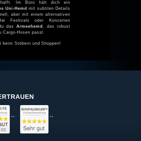
chafft. Im Büro hält dich ein
es Uni-Hemd
mit subtilen Details
nem alternativen
Bei Festivals oder Konzerten
du das
Armeehemd
, das robust
zu Cargo-Hosen passt.
ß beim Stöbern und Shoppen!
VERTRAUEN
**
**