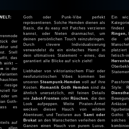
WELT:
Goth oder Punk-Vibe perfekt
Ein wic
repräsentieren. Solche Hemden dienen als
Kategor
Basis, die du easy mit Patches verzieren
findes
kannst, oder Nieten dranmachst, um
Ringen, 
errenmode
deinen persönlichen Touch reinzubringen.
die of
tück der
Durch clevere Individualisierung
Mansch
uktur und
verwandelst du ein einfaches Hemd in
platziert sind
dein ultimatives Statement – eines, das
fetisch-
tfit, das
garantiert alle Blicke auf sich zieht!
Herrenh
h wirkt –
Oberbekleid
en
in der
Liebhaber von viktorianischem Flair oder
Statemen
Varianten
neofuturistischen Vibes kommen bei
ehauchten
unseren
Steampunk-Hemden
voll auf ihre
Passfor
ige
Kosten.
Romantik Goth Hemden
sind da
Style: 
ziell für
ähnlich unersetzlich, mit feinen Details
Diensth
g oder um
wie
Jabot-Fronten
oder
Rüschen
, die den
Bewegungsfr
ian Goth-
Look aufpeppen. Weite Piraten-Ärmel
Anlässe
wecken diesen Hauch von wildem
figurbet
Abenteuer, und Texturen aus
Samt oder
Gothic 
Brokat
an den Manschetten verleihen dem
solches Hemd mit einer
teils auf
Ganzen einen Hauch von purem Luxus.
kombinie
n allen