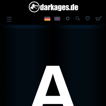
☰
ANMEL
DEN
REGIS
A
TRIER
EN