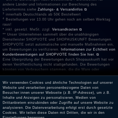
andere Länder und Informationen zur Berechnung des
Liefertermins siehe
Zahlungs- & Versandinfos ⧉
3
innerhalb Deutschlands ab 50€ Bestellwert
4
Bestellungen vor 13.00 Uhr gehen noch am selben Werktag
raus!
* inkl. gesetzl. MwSt. zzgl.
Versandkosten ⧉
** Unser Unternehmen sammelt über die unabhängigen
Dienstleister SHOPVOTE und SHOPAUSKUNFT Bewertungen.
SHOPVOTE setzt automatische und manuelle Maßnahmen ein,
um Bewertungen zu verifizieren.
Informationen zur Echtheit von
Kundenbewertungen auf SHOPVOTE finden Sie hier. ⧉
Eine Überprüfung der Bewertungen durch Shopauskunft hat vor
deren Veröffentlichung nicht stattgefunden. Die Bewertungen
könnten von Verbrauchern stammen, die die Ware oder
Dienstleistungen gar nicht erworben oder genutzt haben. Nach
Erhalt einer Benachrichtigungs-E-Mail können Händler die
Wir verwenden Cookies und ähnliche Technologien auf unserer
Bewertungen verifizieren und über die erfolgte Verifizierung im
Website und verarbeiten personenbezogene Daten von
Shop informieren.
Besucher:innen unserer Webseite (z.B. IP-Adresse), um z.B.
Inhalte und Anzeigen zu personalisieren, Medien von
Drittanbietern einzubinden oder Zugriffe auf unsere Website zu
analysieren. Die Datenverarbeitung erfolgt erst durch gesetzte
Impressum
Cookies. Wir teilen diese Daten mit Dritten, die wir in den
Einstellungen benennen.