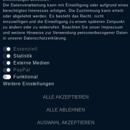
Die Datenverarbeitung kann mit Einwilligung oder aufgrund eines
berechtigten Interesses erfolgen. Die Zustimmung kann erteilt
Daten­schutz­erklärung
oder abgelehnt werden. Es besteht das Recht, nicht
einzuwilligen und die Einwilligung zu einem späteren Zeitpunkt
zu ändern oder zu widerrufen. Beachten Sie unser
Impressum
und weitere Hinweise zur Verwendung personenbezogener Daten
AGB
in unserer
Daten­schutz­erklärung
.
Essenziell
Widerrufs­recht
Statistik
Externe Medien
PayPal
VERTRAG WIDERRUFEN
Funktional
Weitere Einstellungen
Kontakt
ALLE AKZEPTIEREN
© Copyright 2026 Dark Ages Glasche & Kuczwalska GbR
ALLE ABLEHNEN
AUSWAHL AKZEPTIEREN