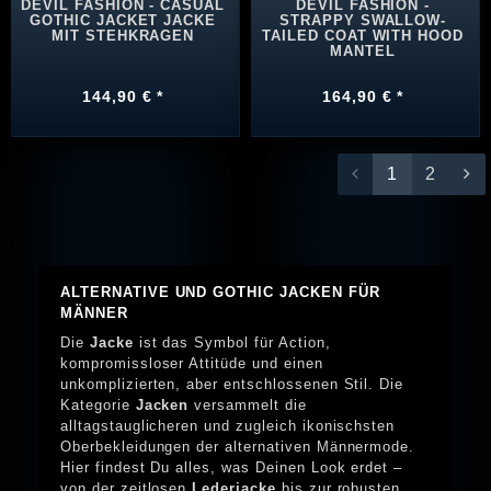
DEVIL FASHION - CASUAL
DEVIL FASHION -
GOTHIC JACKET JACKE
STRAPPY SWALLOW-
MIT STEHKRAGEN
TAILED COAT WITH HOOD
MANTEL
144,90 € *
164,90 € *
1
2
ALTERNATIVE UND GOTHIC JACKEN FÜR
MÄNNER
Die
Jacke
ist das Symbol für Action,
kompromissloser Attitüde und einen
unkomplizierten, aber entschlossenen Stil. Die
Kategorie
Jacken
versammelt die
alltagstauglicheren und zugleich ikonischsten
Oberbekleidungen der alternativen Männermode.
Hier findest Du alles, was Deinen Look erdet –
von der zeitlosen
Lederjacke
bis zur robusten