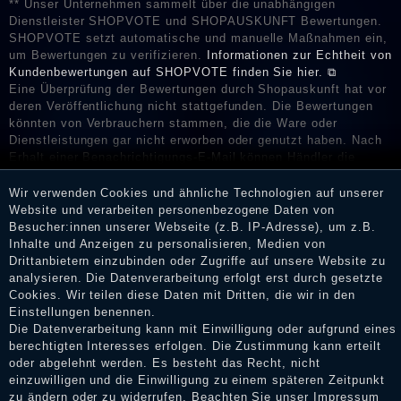
** Unser Unternehmen sammelt über die unabhängigen
Dienstleister SHOPVOTE und SHOPAUSKUNFT Bewertungen.
SHOPVOTE setzt automatische und manuelle Maßnahmen ein,
um Bewertungen zu verifizieren.
Informationen zur Echtheit von
Kundenbewertungen auf SHOPVOTE finden Sie hier. ⧉
Eine Überprüfung der Bewertungen durch Shopauskunft hat vor
deren Veröffentlichung nicht stattgefunden. Die Bewertungen
könnten von Verbrauchern stammen, die die Ware oder
Dienstleistungen gar nicht erworben oder genutzt haben. Nach
Erhalt einer Benachrichtigungs-E-Mail können Händler die
Bewertungen verifizieren und über die erfolgte Verifizierung im
Shop informieren.
Wir verwenden Cookies und ähnliche Technologien auf unserer
Website und verarbeiten personenbezogene Daten von
Besucher:innen unserer Webseite (z.B. IP-Adresse), um z.B.
Inhalte und Anzeigen zu personalisieren, Medien von
Drittanbietern einzubinden oder Zugriffe auf unsere Website zu
Impressum
analysieren. Die Datenverarbeitung erfolgt erst durch gesetzte
Cookies. Wir teilen diese Daten mit Dritten, die wir in den
Einstellungen benennen.
Daten­schutz­erklärung
Die Datenverarbeitung kann mit Einwilligung oder aufgrund eines
berechtigten Interesses erfolgen. Die Zustimmung kann erteilt
oder abgelehnt werden. Es besteht das Recht, nicht
einzuwilligen und die Einwilligung zu einem späteren Zeitpunkt
AGB
zu ändern oder zu widerrufen. Beachten Sie unser
Impressum