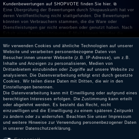
Kundenbewertungen auf SHOPVOTE finden Sie hier. ⧉
Eine Überprüfung der Bewertungen durch Shopauskunft hat vor
deren Veröffentlichung nicht stattgefunden. Die Bewertungen
könnten von Verbrauchern stammen, die die Ware oder
Dienstleistungen gar nicht erworben oder genutzt haben. Nach
Erhalt einer Benachrichtigungs-E-Mail können Händler die
Bewertungen verifizieren und über die erfolgte Verifizierung im
Shop informieren.
Wir verwenden Cookies und ähnliche Technologien auf unserer
Website und verarbeiten personenbezogene Daten von
Besucher:innen unserer Webseite (z.B. IP-Adresse), um z.B.
Inhalte und Anzeigen zu personalisieren, Medien von
Drittanbietern einzubinden oder Zugriffe auf unsere Website zu
Impressum
analysieren. Die Datenverarbeitung erfolgt erst durch gesetzte
Cookies. Wir teilen diese Daten mit Dritten, die wir in den
Einstellungen benennen.
Daten­schutz­erklärung
Die Datenverarbeitung kann mit Einwilligung oder aufgrund eines
berechtigten Interesses erfolgen. Die Zustimmung kann erteilt
oder abgelehnt werden. Es besteht das Recht, nicht
einzuwilligen und die Einwilligung zu einem späteren Zeitpunkt
AGB
zu ändern oder zu widerrufen. Beachten Sie unser
Impressum
und weitere Hinweise zur Verwendung personenbezogener Daten
in unserer
Daten­schutz­erklärung
.
Widerrufs­recht