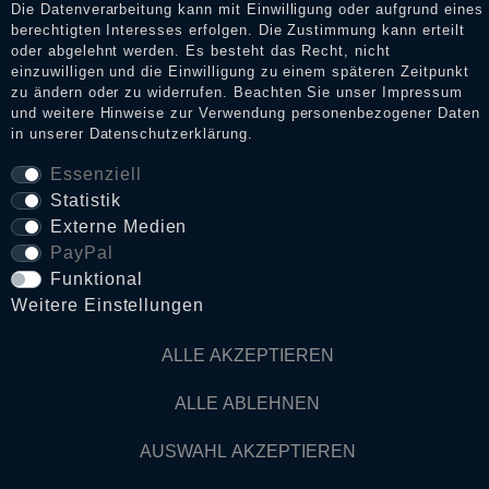
Die Datenverarbeitung kann mit Einwilligung oder aufgrund eines
berechtigten Interesses erfolgen. Die Zustimmung kann erteilt
Daten­schutz­erklärung
oder abgelehnt werden. Es besteht das Recht, nicht
einzuwilligen und die Einwilligung zu einem späteren Zeitpunkt
zu ändern oder zu widerrufen. Beachten Sie unser
Impressum
und weitere Hinweise zur Verwendung personenbezogener Daten
AGB
in unserer
Daten­schutz­erklärung
.
Essenziell
Statistik
Widerrufs­recht
Externe Medien
PayPal
VERTRAG WIDERRUFEN
Funktional
Weitere Einstellungen
Kontakt
ALLE AKZEPTIEREN
© Copyright 2026 Dark Ages Glasche & Kuczwalska GbR
ALLE ABLEHNEN
AUSWAHL AKZEPTIEREN