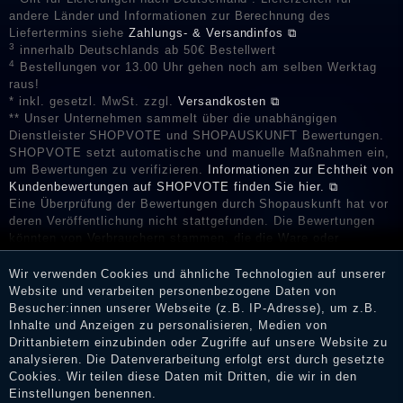
andere Länder und Informationen zur Berechnung des
Liefertermins siehe
Zahlungs- & Versandinfos ⧉
3
innerhalb Deutschlands ab 50€ Bestellwert
4
Bestellungen vor 13.00 Uhr gehen noch am selben Werktag
raus!
* inkl. gesetzl. MwSt. zzgl.
Versandkosten ⧉
** Unser Unternehmen sammelt über die unabhängigen
Dienstleister SHOPVOTE und SHOPAUSKUNFT Bewertungen.
SHOPVOTE setzt automatische und manuelle Maßnahmen ein,
um Bewertungen zu verifizieren.
Informationen zur Echtheit von
Kundenbewertungen auf SHOPVOTE finden Sie hier. ⧉
Eine Überprüfung der Bewertungen durch Shopauskunft hat vor
deren Veröffentlichung nicht stattgefunden. Die Bewertungen
könnten von Verbrauchern stammen, die die Ware oder
Dienstleistungen gar nicht erworben oder genutzt haben. Nach
Erhalt einer Benachrichtigungs-E-Mail können Händler die
Wir verwenden Cookies und ähnliche Technologien auf unserer
Bewertungen verifizieren und über die erfolgte Verifizierung im
Website und verarbeiten personenbezogene Daten von
Shop informieren.
Besucher:innen unserer Webseite (z.B. IP-Adresse), um z.B.
Inhalte und Anzeigen zu personalisieren, Medien von
Drittanbietern einzubinden oder Zugriffe auf unsere Website zu
analysieren. Die Datenverarbeitung erfolgt erst durch gesetzte
Cookies. Wir teilen diese Daten mit Dritten, die wir in den
Impressum
Einstellungen benennen.