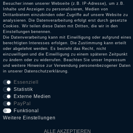
Bewertungen verifizieren und über die erfolgte Verifizierung im
Besucher:innen unserer Webseite (z.B. IP-Adresse), um z.B.
Shop informieren.
Inhalte und Anzeigen zu personalisieren, Medien von
Drittanbietern einzubinden oder Zugriffe auf unsere Website zu
analysieren. Die Datenverarbeitung erfolgt erst durch gesetzte
Cookies. Wir teilen diese Daten mit Dritten, die wir in den
Einstellungen benennen.
Impressum
Die Datenverarbeitung kann mit Einwilligung oder aufgrund eines
berechtigten Interesses erfolgen. Die Zustimmung kann erteilt
oder abgelehnt werden. Es besteht das Recht, nicht
Daten­schutz­erklärung
einzuwilligen und die Einwilligung zu einem späteren Zeitpunkt
zu ändern oder zu widerrufen. Beachten Sie unser
Impressum
und weitere Hinweise zur Verwendung personenbezogener Daten
in unserer
Daten­schutz­erklärung
.
AGB
Essenziell
Statistik
Externe Medien
Widerrufs­recht
PayPal
Funktional
VERTRAG WIDERRUFEN
Weitere Einstellungen
Kontakt
ALLE AKZEPTIEREN