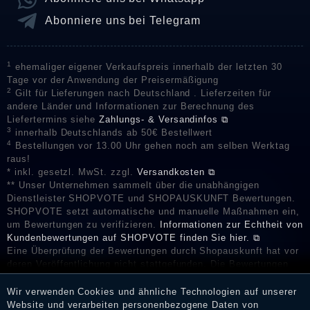
Abonniere uns bei Telegram
1
ehemaliger eigener Verkaufspreis innerhalb der letzten 30
Tage vor der Anwendung der Preisermäßigung
2
Gilt für Lieferungen nach Deutschland . Lieferzeiten für
andere Länder und Informationen zur Berechnung des
Liefertermins siehe
Zahlungs- & Versandinfos ⧉
3
innerhalb Deutschlands ab 50€ Bestellwert
4
Bestellungen vor 13.00 Uhr gehen noch am selben Werktag
raus!
* inkl. gesetzl. MwSt. zzgl.
Versandkosten ⧉
** Unser Unternehmen sammelt über die unabhängigen
Dienstleister SHOPVOTE und SHOPAUSKUNFT Bewertungen.
SHOPVOTE setzt automatische und manuelle Maßnahmen ein,
um Bewertungen zu verifizieren.
Informationen zur Echtheit von
Kundenbewertungen auf SHOPVOTE finden Sie hier. ⧉
Eine Überprüfung der Bewertungen durch Shopauskunft hat vor
deren Veröffentlichung nicht stattgefunden. Die Bewertungen
könnten von Verbrauchern stammen, die die Ware oder
Dienstleistungen gar nicht erworben oder genutzt haben. Nach
Wir verwenden Cookies und ähnliche Technologien auf unserer
Erhalt einer Benachrichtigungs-E-Mail können Händler die
Website und verarbeiten personenbezogene Daten von