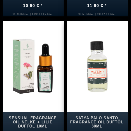
10,90 € *
11,90 € *
10
Milliliter
| 1.090,00 € / Liter
30
Milliliter
| 396,67 € / Liter
SENSUAL FRAGRANCE
SATYA PALO SANTO
OIL NELKE + LILIE
FRAGRANCE OIL DUFTÖL
DUFTÖL 10ML
30ML