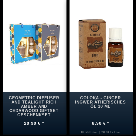
GEOMETRIC DIFFUSER
GOLOKA - GINGER
AND TEALIGHT RICH
INGWER ÄTHERISCHES
AMBER AND
ÖL 10 ML
CEDARWOOD GIFTSET
GESCHENKSET
20,90 € *
8,90 € *
10
Milliliter
| 890,00 € / Liter