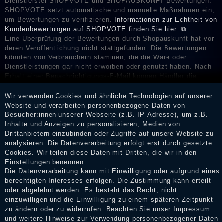
Dienstleister SHOPVOTE und SHOPAUSKUNFT Bewertungen.
SHOPVOTE setzt automatische und manuelle Maßnahmen ein,
um Bewertungen zu verifizieren.
Informationen zur Echtheit von
Kundenbewertungen auf SHOPVOTE finden Sie hier. ⧉
Eine Überprüfung der Bewertungen durch Shopauskunft hat vor
deren Veröffentlichung nicht stattgefunden. Die Bewertungen
könnten von Verbrauchern stammen, die die Ware oder
Dienstleistungen gar nicht erworben oder genutzt haben. Nach
Erhalt einer Benachrichtigungs-E-Mail können Händler die
Bewertungen verifizieren und über die erfolgte Verifizierung im
Shop informieren.
Wir verwenden Cookies und ähnliche Technologien auf unserer
Website und verarbeiten personenbezogene Daten von
Besucher:innen unserer Webseite (z.B. IP-Adresse), um z.B.
Inhalte und Anzeigen zu personalisieren, Medien von
Drittanbietern einzubinden oder Zugriffe auf unsere Website zu
Impressum
analysieren. Die Datenverarbeitung erfolgt erst durch gesetzte
Cookies. Wir teilen diese Daten mit Dritten, die wir in den
Einstellungen benennen.
Daten­schutz­erklärung
Die Datenverarbeitung kann mit Einwilligung oder aufgrund eines
berechtigten Interesses erfolgen. Die Zustimmung kann erteilt
oder abgelehnt werden. Es besteht das Recht, nicht
einzuwilligen und die Einwilligung zu einem späteren Zeitpunkt
AGB
zu ändern oder zu widerrufen. Beachten Sie unser
Impressum
und weitere Hinweise zur Verwendung personenbezogener Daten