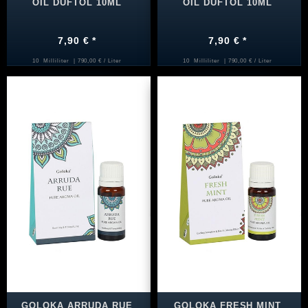
OIL DUFTÖL 10ML
OIL DUFTÖL 10ML
7,90 € *
7,90 € *
10
Milliliter
| 790,00 € / Liter
10
Milliliter
| 790,00 € / Liter
GOLOKA ARRUDA RUE
GOLOKA FRESH MINT