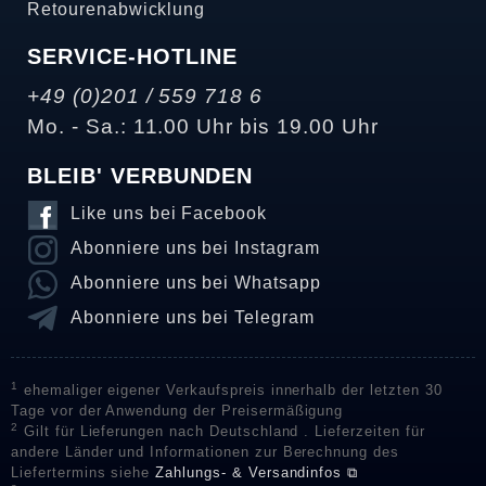
Retourenabwicklung
SERVICE-HOTLINE
+49 (0)201 / 559 718 6
Mo. - Sa.: 11.00 Uhr bis 19.00 Uhr
BLEIB' VERBUNDEN
Like uns bei Facebook
Abonniere uns bei Instagram
Abonniere uns bei Whatsapp
Abonniere uns bei Telegram
1
ehemaliger eigener Verkaufspreis innerhalb der letzten 30
Tage vor der Anwendung der Preisermäßigung
2
Gilt für Lieferungen nach Deutschland . Lieferzeiten für
andere Länder und Informationen zur Berechnung des
Liefertermins siehe
Zahlungs- & Versandinfos ⧉