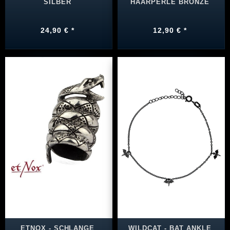
SILBER
HAARPERLE BRONZE
24,90 € *
12,90 € *
ETNOX - SCHLANGE
WILDCAT - BAT ANKLE