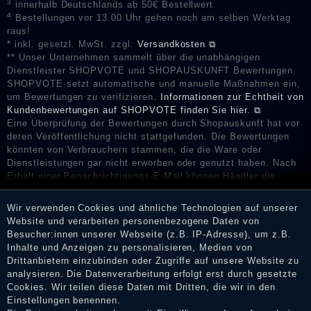
3
innerhalb Deutschlands ab 50€ Bestellwert
4
Bestellungen vor 13.00 Uhr gehen noch am selben Werktag
raus!
* inkl. gesetzl. MwSt. zzgl.
Versandkosten ⧉
** Unser Unternehmen sammelt über die unabhängigen
Dienstleister SHOPVOTE und SHOPAUSKUNFT Bewertungen.
SHOPVOTE setzt automatische und manuelle Maßnahmen ein,
um Bewertungen zu verifizieren.
Informationen zur Echtheit von
Kundenbewertungen auf SHOPVOTE finden Sie hier. ⧉
Eine Überprüfung der Bewertungen durch Shopauskunft hat vor
deren Veröffentlichung nicht stattgefunden. Die Bewertungen
könnten von Verbrauchern stammen, die die Ware oder
Dienstleistungen gar nicht erworben oder genutzt haben. Nach
Erhalt einer Benachrichtigungs-E-Mail können Händler die
Bewertungen verifizieren und über die erfolgte Verifizierung im
Shop informieren.
Wir verwenden Cookies und ähnliche Technologien auf unserer
Website und verarbeiten personenbezogene Daten von
Besucher:innen unserer Webseite (z.B. IP-Adresse), um z.B.
Inhalte und Anzeigen zu personalisieren, Medien von
Impressum
Drittanbietern einzubinden oder Zugriffe auf unsere Website zu
analysieren. Die Datenverarbeitung erfolgt erst durch gesetzte
Cookies. Wir teilen diese Daten mit Dritten, die wir in den
Einstellungen benennen.
Daten­schutz­erklärung