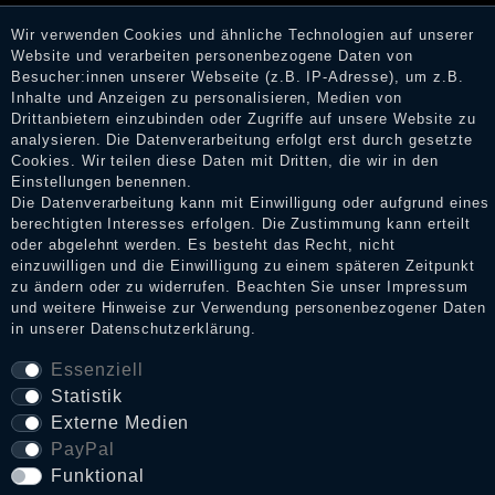
könnten von Verbrauchern stammen, die die Ware oder
Dienstleistungen gar nicht erworben oder genutzt haben. Nach
Wir verwenden Cookies und ähnliche Technologien auf unserer
Erhalt einer Benachrichtigungs-E-Mail können Händler die
Website und verarbeiten personenbezogene Daten von
Bewertungen verifizieren und über die erfolgte Verifizierung im
Besucher:innen unserer Webseite (z.B. IP-Adresse), um z.B.
Shop informieren.
Inhalte und Anzeigen zu personalisieren, Medien von
Drittanbietern einzubinden oder Zugriffe auf unsere Website zu
analysieren. Die Datenverarbeitung erfolgt erst durch gesetzte
Cookies. Wir teilen diese Daten mit Dritten, die wir in den
Impressum
Einstellungen benennen.
Die Datenverarbeitung kann mit Einwilligung oder aufgrund eines
berechtigten Interesses erfolgen. Die Zustimmung kann erteilt
oder abgelehnt werden. Es besteht das Recht, nicht
Daten­schutz­erklärung
einzuwilligen und die Einwilligung zu einem späteren Zeitpunkt
zu ändern oder zu widerrufen. Beachten Sie unser
Impressum
und weitere Hinweise zur Verwendung personenbezogener Daten
in unserer
Daten­schutz­erklärung
.
AGB
Essenziell
Statistik
Widerrufs­recht
Externe Medien
PayPal
Funktional
VERTRAG WIDERRUFEN