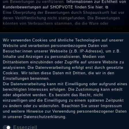
um Bewertungen zu verifizieren.
Informationen zur Echtheit von
Kundenbewertungen auf SHOPVOTE finden Sie hier. ⧉
Eine Überprüfung der Bewertungen durch Shopauskunft hat vor
deren Veröffentlichung nicht stattgefunden. Die Bewertungen
könnten von Verbrauchern stammen, die die Ware oder
Dienstleistungen gar nicht erworben oder genutzt haben. Nach
Erhalt einer Benachrichtigungs-E-Mail können Händler die
Bewertungen verifizieren und über die erfolgte Verifizierung im
Wir verwenden Cookies und ähnliche Technologien auf unserer
Shop informieren.
Website und verarbeiten personenbezogene Daten von
Besucher:innen unserer Webseite (z.B. IP-Adresse), um z.B.
Inhalte und Anzeigen zu personalisieren, Medien von
Drittanbietern einzubinden oder Zugriffe auf unsere Website zu
analysieren. Die Datenverarbeitung erfolgt erst durch gesetzte
Impressum
Cookies. Wir teilen diese Daten mit Dritten, die wir in den
Einstellungen benennen.
Die Datenverarbeitung kann mit Einwilligung oder aufgrund eines
Daten­schutz­erklärung
berechtigten Interesses erfolgen. Die Zustimmung kann erteilt
oder abgelehnt werden. Es besteht das Recht, nicht
einzuwilligen und die Einwilligung zu einem späteren Zeitpunkt
zu ändern oder zu widerrufen. Beachten Sie unser
Impressum
AGB
und weitere Hinweise zur Verwendung personenbezogener Daten
in unserer
Daten­schutz­erklärung
.
Essenziell