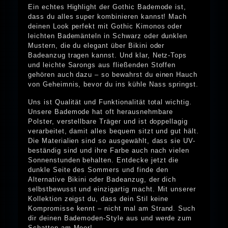
Ein echtes Highlight der Gothic Bademode ist,
dass du alles super kombinieren kannst! Mach
deinen Look perfekt mit Gothic Kimonos oder
leichten Bademänteln in Schwarz oder dunklen
Mustern, die du elegant über Bikini oder
Badeanzug tragen kannst. Und klar, Netz-Tops
und leichte Sarongs aus fließenden Stoffen
gehören auch dazu – so bewahrst du einen Hauch
von Geheimnis, bevor du ins kühle Nass springst.
Uns ist Qualität und Funktionalität total wichtig.
Unsere Bademode hat oft herausnehmbare
Polster, verstellbare Träger und ist doppellagig
verarbeitet, damit alles bequem sitzt und gut hält.
Die Materialien sind so ausgewählt, dass sie UV-
beständig sind und ihre Farbe auch nach vielen
Sonnenstunden behalten. Entdecke jetzt die
dunkle Seite des Sommers und finde den
Alternative Bikini oder Badeanzug, der dich
selbstbewusst und einzigartig macht. Mit unserer
Kollektion zeigst du, dass dein Stil keine
Kompromisse kennt – nicht mal am Strand. Such
dir deinen Bademoden-Style aus und werde zum
Schatten am Meer!