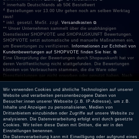
3
innerhalb Deutschlands ab 50€ Bestellwert
4
Bestellungen vor 13.00 Uhr gehen noch am selben Werktag
raus!
* inkl. gesetzl. MwSt. zzgl.
Versandkosten ⧉
** Unser Unternehmen sammelt über die unabhängigen
Dienstleister SHOPVOTE und SHOPAUSKUNFT Bewertungen.
SHOPVOTE setzt automatische und manuelle Maßnahmen ein,
um Bewertungen zu verifizieren.
Informationen zur Echtheit von
Kundenbewertungen auf SHOPVOTE finden Sie hier. ⧉
Eine Überprüfung der Bewertungen durch Shopauskunft hat vor
deren Veröffentlichung nicht stattgefunden. Die Bewertungen
könnten von Verbrauchern stammen, die die Ware oder
Dienstleistungen gar nicht erworben oder genutzt haben. Nach
Erhalt einer Benachrichtigungs-E-Mail können Händler die
Bewertungen verifizieren und über die erfolgte Verifizierung im
Wir verwenden Cookies und ähnliche Technologien auf unserer
Shop informieren.
Website und verarbeiten personenbezogene Daten von
Besucher:innen unserer Webseite (z.B. IP-Adresse), um z.B.
Inhalte und Anzeigen zu personalisieren, Medien von
Drittanbietern einzubinden oder Zugriffe auf unsere Website zu
Impressum
analysieren. Die Datenverarbeitung erfolgt erst durch gesetzte
Cookies. Wir teilen diese Daten mit Dritten, die wir in den
Einstellungen benennen.
Die Datenverarbeitung kann mit Einwilligung oder aufgrund eines