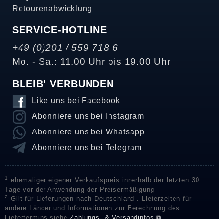
Retourenabwicklung
SERVICE-HOTLINE
+49 (0)201 / 559 718 6
Mo. - Sa.: 11.00 Uhr bis 19.00 Uhr
BLEIB' VERBUNDEN
Like uns bei Facebook
Abonniere uns bei Instagram
Abonniere uns bei Whatsapp
Abonniere uns bei Telegram
1
ehemaliger eigener Verkaufspreis innerhalb der letzten 30
Tage vor der Anwendung der Preisermäßigung
2
Gilt für Lieferungen nach Deutschland . Lieferzeiten für
andere Länder und Informationen zur Berechnung des
Liefertermins siehe
Zahlungs- & Versandinfos ⧉