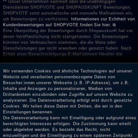
** Unser Unternehmen sammelt über die unabhängigen
Dienstleister SHOPVOTE und SHOPAUSKUNFT Bewertungen.
SHOPVOTE setzt automatische und manuelle Maßnahmen ein,
um Bewertungen zu verifizieren.
Informationen zur Echtheit von
Kundenbewertungen auf SHOPVOTE finden Sie hier. ⧉
Eine Überprüfung der Bewertungen durch Shopauskunft hat vor
deren Veröffentlichung nicht stattgefunden. Die Bewertungen
könnten von Verbrauchern stammen, die die Ware oder
Dienstleistungen gar nicht erworben oder genutzt haben. Nach
Erhalt einer Benachrichtigungs-E-Mail können Händler die
Bewertungen verifizieren und über die erfolgte Verifizierung im
Shop informieren.
Wir verwenden Cookies und ähnliche Technologien auf unserer
Website und verarbeiten personenbezogene Daten von
Besucher:innen unserer Webseite (z.B. IP-Adresse), um z.B.
Inhalte und Anzeigen zu personalisieren, Medien von
Impressum
Drittanbietern einzubinden oder Zugriffe auf unsere Website zu
analysieren. Die Datenverarbeitung erfolgt erst durch gesetzte
Cookies. Wir teilen diese Daten mit Dritten, die wir in den
Einstellungen benennen.
Daten­schutz­erklärung
Die Datenverarbeitung kann mit Einwilligung oder aufgrund eines
berechtigten Interesses erfolgen. Die Zustimmung kann erteilt
oder abgelehnt werden. Es besteht das Recht, nicht
AGB
einzuwilligen und die Einwilligung zu einem späteren Zeitpunkt