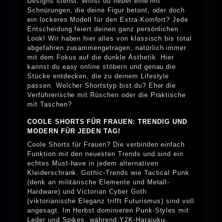
Designs stehst. Willst du lieber eine mit
Schnürungen, die deine Figur betont, oder doch
ein lockeres Modell für den Extra-Komfort? Jede
Entscheidung feiert deinen ganz persönlichen
Look! Wir haben hier alles von klassisch bis total
abgefahren zusammengetragen, natürlich immer
mit dem Fokus auf die dunkle Ästhetik. Hier
kannst du easy online stöbern und genau die
Stücke entdecken, die zu deinem Lifestyle
passen. Welcher Shortstyp bist du? Eher die
Verführerische mit Rüschen oder die Praktische
mit Taschen?
COOLE SHORTS FÜR FRAUEN: TRENDIG UND
MODERN FÜR JEDEN TAG!
Coole Shorts für Frauen? Die verbinden einfach
Funktion mit den neuesten Trends und sind ein
echtes Must-have in jedem alternativen
Kleiderschrank. Gothic-Trends wie Tactical Punk
(denk an militärische Elemente und Metall-
Hardware) und Victorian Cyber Goth
(viktorianische Eleganz trifft Futurismus) sind voll
angesagt. Im Herbst dominieren Punk-Styles mit
Leder und Spikes, während Y2K-Harajuku-