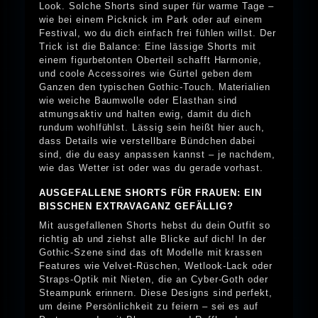
Look. Solche Shorts sind super für warme Tage –
wie bei einem Picknick im Park oder auf einem
Festival, wo du dich einfach frei fühlen willst. Der
Trick ist die Balance: Eine lässige Shorts mit
einem figurbetonten Oberteil schafft Harmonie,
und coole Accessoires wie Gürtel geben dem
Ganzen den typischen Gothic-Touch. Materialien
wie weiche Baumwolle oder Elasthan sind
atmungsaktiv und halten ewig, damit du dich
rundum wohlfühlst. Lässig sein heißt hier auch,
dass Details wie verstellbare Bündchen dabei
sind, die du easy anpassen kannst – je nachdem,
wie das Wetter ist oder was du gerade vorhast.
AUSGEFALLENE SHORTS FÜR FRAUEN: EIN
BISSCHEN EXTRAVAGANZ GEFÄLLIG?
Mit ausgefallenen Shorts hebst du dein Outfit so
richtig ab und ziehst alle Blicke auf dich! In der
Gothic-Szene sind das oft Modelle mit krassen
Features wie Velvet-Rüschen, Wetlook-Lack oder
Straps-Optik mit Nieten, die an Cyber-Goth oder
Steampunk erinnern. Diese Designs sind perfekt,
um deine Persönlichkeit zu feiern – sei es auf