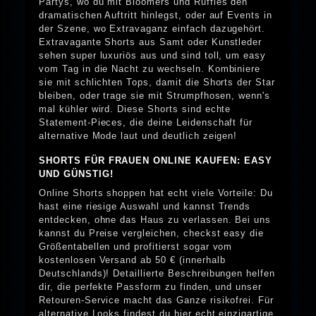
Partys, wo du mit Bloomers und Ruffles den
dramatischen Auftritt hinlegst, oder auf Events in
der Szene, wo Extravaganz einfach dazugehört.
Extravagante Shorts aus Samt oder Kunstleder
sehen super luxuriös aus und sind toll, um easy
vom Tag in die Nacht zu wechseln. Kombiniere
sie mit schlichten Tops, damit die Shorts der Star
bleiben, oder trage sie mit Strumpfhosen, wenn's
mal kühler wird. Diese Shorts sind echte
Statement-Pieces, die deine Leidenschaft für
alternative Mode laut und deutlich zeigen!
SHORTS FÜR FRAUEN ONLINE KAUFEN: EASY
UND GÜNSTIG!
Online Shorts shoppen hat echt viele Vorteile: Du
hast eine riesige Auswahl und kannst Trends
entdecken, ohne das Haus zu verlassen. Bei uns
kannst du Preise vergleichen, checkst easy die
Größentabellen und profitierst sogar vom
kostenlosen Versand ab 50 € (innerhalb
Deutschlands)! Detaillierte Beschreibungen helfen
dir, die perfekte Passform zu finden, und unser
Retouren-Service macht das Ganze risikofrei. Für
alternative Looks findest du hier echt einzigartige