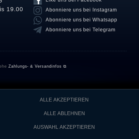
6
is 19.00
Abonniere uns bei Instagram
Abonniere uns bei Whatsapp
Abonniere uns bei Telegram
iehe
Zahlungs- & Versandinfos ⧉
E setzt automatische und manuelle Maßnahmen ein, um
ALLE AKZEPTIEREN
önnten von Verbrauchern stammen, die die Ware oder
ngen verifizieren und über die erfolgte Verifizierung im
ALLE ABLEHNEN
AUSWAHL AKZEPTIEREN
Kontakt
IDERRUFEN