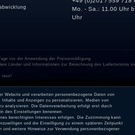
+49 (0)201 / 559 718 
abwicklung
Mo. - Sa.: 11.00 Uhr b
Uhr
 Tage vor der Anwendung der Preisermäßigung
ndere Länder und Informationen zur Berechnung des Liefertermins s
 raus!
enstleister SHOPVOTE und SHOPAUSKUNFT Bewertungen. SHOPVOT
n Kundenbewertungen auf SHOPVOTE finden Sie hier. ⧉
rer Website und verarbeiten personenbezogene Daten von
or deren Veröffentlichung nicht stattgefunden. Die Bewertungen k
 Inhalte und Anzeigen zu personalisieren, Medien von
 Erhalt einer Benachrichtigungs-E-Mail können Händler die Bewertu
zu analysieren. Die Datenverarbeitung erfolgt erst durch
r in den Einstellungen benennen.
eines berechtigten Interesses erfolgen. Die Zustimmung kann
inzuwilligen und die Einwilligung zu einem späteren Zeitpunkt
m
und weitere Hinweise zur Verwendung personenbezogener
tz­erklärung
AGB
Widerrufs­recht
VERTRAG W