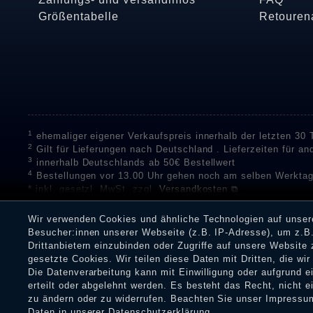
Größentabelle
Retouren
1
ehemaliger eigener Verkaufspreis innerhalb der letzten 30
2
Gilt für Lieferungen nach Deutschland . Lieferzeiten für a
3
innerhalb Deutschlands ab 50€ Bestellwert
4
Bestellungen vor 13.00 Uhr gehen noch am selben Werktag
* inkl. gesetzl. MwSt. zzgl.
Versandkosten ⧉
** Unser Unternehmen sammelt über die unabhängigen Di
Bewertungen zu verifizieren.
Informationen zur Echtheit vo
Wir verwenden Cookies und ähnliche Technologien auf unse
Eine Überprüfung der Bewertungen durch Shopauskunft hat v
Besucher:innen unserer Webseite (z.B. IP-Adresse), um z.B.
Dienstleistungen gar nicht erworben oder genutzt haben. Nach
Drittanbietern einzubinden oder Zugriffe auf unsere Website 
Shop informieren.
gesetzte Cookies. Wir teilen diese Daten mit Dritten, die wi
Die Datenverarbeitung kann mit Einwilligung oder aufgrund 
erteilt oder abgelehnt werden. Es besteht das Recht, nicht e
zu ändern oder zu widerrufen. Beachten Sie unser
Impressu
Impressum
Daten­schu
Daten in unserer
Daten­schutz­erklärung
.