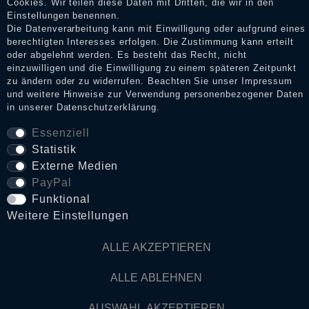
Cookies. Wir teilen diese Daten mit Dritten, die wir in den
Einstellungen benennen.
Die Datenverarbeitung kann mit Einwilligung oder aufgrund eines
Daten­schutz­erklärung
berechtigten Interesses erfolgen. Die Zustimmung kann erteilt
oder abgelehnt werden. Es besteht das Recht, nicht
einzuwilligen und die Einwilligung zu einem späteren Zeitpunkt
zu ändern oder zu widerrufen. Beachten Sie unser
Impressum
AGB
und weitere Hinweise zur Verwendung personenbezogener Daten
in unserer
Daten­schutz­erklärung
.
Essenziell
Widerrufs­recht
Statistik
Externe Medien
VERTRAG WIDERRUFEN
PayPal
Funktional
Kontakt
Weitere Einstellungen
ALLE AKZEPTIEREN
© Copyright 2026 Dark Ages Glasche & Kuczwalska GbR
ALLE ABLEHNEN
AUSWAHL AKZEPTIEREN