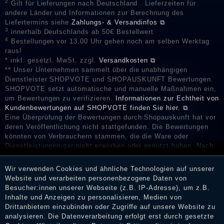
2
Gilt für Lieferungen nach Deutschland . Lieferzeiten für
andere Länder und Informationen zur Berechnung des
Liefertermins siehe
Zahlungs- & Versandinfos ⧉
3
innerhalb Deutschlands ab 50€ Bestellwert
4
Bestellungen vor 13.00 Uhr gehen noch am selben Werktag
raus!
* inkl. gesetzl. MwSt. zzgl.
Versandkosten ⧉
** Unser Unternehmen sammelt über die unabhängigen
Dienstleister SHOPVOTE und SHOPAUSKUNFT Bewertungen.
SHOPVOTE setzt automatische und manuelle Maßnahmen ein,
um Bewertungen zu verifizieren.
Informationen zur Echtheit von
Kundenbewertungen auf SHOPVOTE finden Sie hier. ⧉
Eine Überprüfung der Bewertungen durch Shopauskunft hat vor
deren Veröffentlichung nicht stattgefunden. Die Bewertungen
könnten von Verbrauchern stammen, die die Ware oder
Dienstleistungen gar nicht erworben oder genutzt haben. Nach
Erhalt einer Benachrichtigungs-E-Mail können Händler die
Bewertungen verifizieren und über die erfolgte Verifizierung im
Wir verwenden Cookies und ähnliche Technologien auf unserer
Shop informieren.
Website und verarbeiten personenbezogene Daten von
Besucher:innen unserer Webseite (z.B. IP-Adresse), um z.B.
Inhalte und Anzeigen zu personalisieren, Medien von
Drittanbietern einzubinden oder Zugriffe auf unsere Website zu
Impressum
analysieren. Die Datenverarbeitung erfolgt erst durch gesetzte