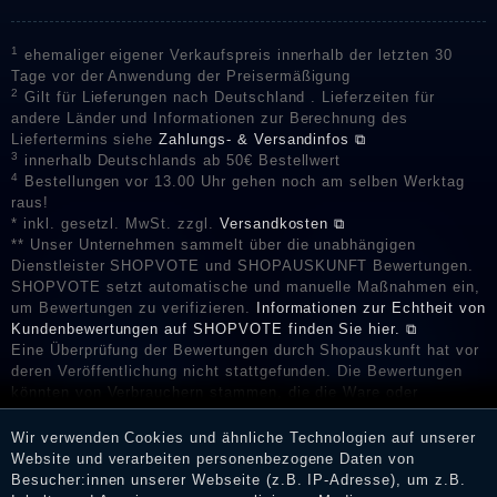
1
ehemaliger eigener Verkaufspreis innerhalb der letzten 30
Tage vor der Anwendung der Preisermäßigung
2
Gilt für Lieferungen nach Deutschland . Lieferzeiten für
andere Länder und Informationen zur Berechnung des
Liefertermins siehe
Zahlungs- & Versandinfos ⧉
3
innerhalb Deutschlands ab 50€ Bestellwert
4
Bestellungen vor 13.00 Uhr gehen noch am selben Werktag
raus!
* inkl. gesetzl. MwSt. zzgl.
Versandkosten ⧉
** Unser Unternehmen sammelt über die unabhängigen
Dienstleister SHOPVOTE und SHOPAUSKUNFT Bewertungen.
SHOPVOTE setzt automatische und manuelle Maßnahmen ein,
um Bewertungen zu verifizieren.
Informationen zur Echtheit von
Kundenbewertungen auf SHOPVOTE finden Sie hier. ⧉
Eine Überprüfung der Bewertungen durch Shopauskunft hat vor
deren Veröffentlichung nicht stattgefunden. Die Bewertungen
könnten von Verbrauchern stammen, die die Ware oder
Dienstleistungen gar nicht erworben oder genutzt haben. Nach
Erhalt einer Benachrichtigungs-E-Mail können Händler die
Wir verwenden Cookies und ähnliche Technologien auf unserer
Bewertungen verifizieren und über die erfolgte Verifizierung im
Website und verarbeiten personenbezogene Daten von
Shop informieren.
Besucher:innen unserer Webseite (z.B. IP-Adresse), um z.B.