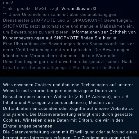
raus!
* inkl. gesetzl. MwSt. zzgl.
Versandkosten ⧉
** Unser Unternehmen sammelt über die unabhängigen
Dienstleister SHOPVOTE und SHOPAUSKUNFT Bewertungen.
SHOPVOTE setzt automatische und manuelle Maßnahmen ein,
um Bewertungen zu verifizieren.
Informationen zur Echtheit von
Kundenbewertungen auf SHOPVOTE finden Sie hier. ⧉
Eine Überprüfung der Bewertungen durch Shopauskunft hat vor
deren Veröffentlichung nicht stattgefunden. Die Bewertungen
könnten von Verbrauchern stammen, die die Ware oder
Dienstleistungen gar nicht erworben oder genutzt haben. Nach
Erhalt einer Benachrichtigungs-E-Mail können Händler die
Bewertungen verifizieren und über die erfolgte Verifizierung im
Shop informieren.
Wir verwenden Cookies und ähnliche Technologien auf unserer
Website und verarbeiten personenbezogene Daten von
Besucher:innen unserer Webseite (z.B. IP-Adresse), um z.B.
Inhalte und Anzeigen zu personalisieren, Medien von
Impressum
Drittanbietern einzubinden oder Zugriffe auf unsere Website zu
analysieren. Die Datenverarbeitung erfolgt erst durch gesetzte
Cookies. Wir teilen diese Daten mit Dritten, die wir in den
Einstellungen benennen.
Daten­schutz­erklärung
Die Datenverarbeitung kann mit Einwilligung oder aufgrund eines
berechtigten Interesses erfolgen. Die Zustimmung kann erteilt