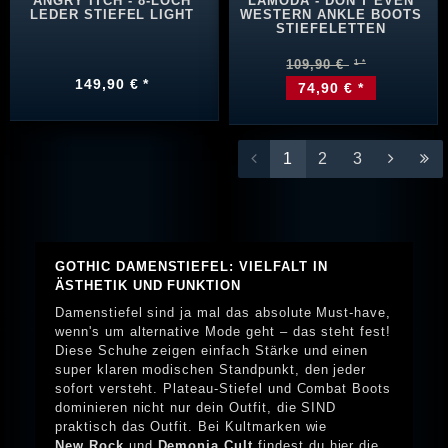
ANGRY ITCH - 8-LOCH
LAMODA - DON'T EVEN
LEDER STIEFEL LIGHT
WESTERN ANKLE BOOTS
STIEFELETTEN
109,90 €
149,90 € *
74,90 € *
1
2
3
GOTHIC DAMENSTIEFEL: VIELFALT IN
ÄSTHETIK UND FUNKTION
Damenstiefel sind ja mal das absolute Must-have,
wenn's um alternative Mode geht – das steht fest!
Diese Schuhe zeigen einfach Stärke und einen
super klaren modischen Standpunkt, den jeder
sofort versteht. Plateau-Stiefel und Combat Boots
dominieren nicht nur dein Outfit, die SIND
praktisch das Outfit. Bei Kultmarken wie
New Rock
und
Demonia Cult
findest du hier die