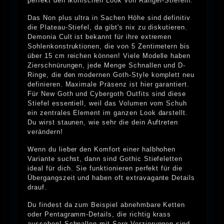
perfekt den ikonischen Look von Ranger-Stiefeln.
Das Non plus ultra in Sachen Höhe sind definitiv
die Plateau-Stiefel, da gibt's nix zu diskutieren.
Demonia Cult ist bekannt für ihre extremen
Sohlenkonstruktionen, die von 5 Zentimetern bis
über 15 cm reichen können! Viele Modelle haben
Zierschnürungen, jede Menge Schnallen und D-
Ringe, die den modernen Goth-Style komplett neu
definieren. Maximale Präsenz ist hier garantiert.
Für New Goth und Cybergoth Outfits sind diese
Stiefel essentiell, weil das Volumen vom Schuh
ein zentrales Element im ganzen Look darstellt.
Du wirst staunen, wie sehr die dein Auftreten
verändern!
Wenn du lieber den Komfort einer halbhohen
Variante suchst, dann sind Gothic Stiefeletten
ideal für dich. Sie funktionieren perfekt für die
Übergangszeit und haben oft extravagante Details
drauf.
Du findest da zum Beispiel abnehmbare Ketten
oder Pentagramm-Details, die richtig krass
aussehen! Schnallen mit Sarg-Verzierungen sind