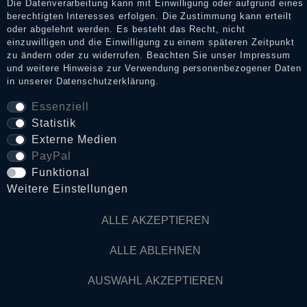
Die Datenverarbeitung kann mit Einwilligung oder aufgrund eines
berechtigten Interesses erfolgen. Die Zustimmung kann erteilt
Daten­schutz­erklärung
oder abgelehnt werden. Es besteht das Recht, nicht
einzuwilligen und die Einwilligung zu einem späteren Zeitpunkt
zu ändern oder zu widerrufen. Beachten Sie unser
Impressum
und weitere Hinweise zur Verwendung personenbezogener Daten
AGB
in unserer
Daten­schutz­erklärung
.
Essenziell
Statistik
Widerrufs­recht
Externe Medien
PayPal
VERTRAG WIDERRUFEN
Funktional
Weitere Einstellungen
Kontakt
ALLE AKZEPTIEREN
© Copyright 2026 Dark Ages Glasche & Kuczwalska GbR
ALLE ABLEHNEN
AUSWAHL AKZEPTIEREN