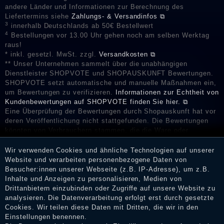
andere Länder und Informationen zur Berechnung des
Liefertermins siehe
Zahlungs- & Versandinfos ⧉
3
innerhalb Deutschlands ab 50€ Bestellwert
4
Bestellungen vor 13.00 Uhr gehen noch am selben Werktag
raus!
* inkl. gesetzl. MwSt. zzgl.
Versandkosten ⧉
** Unser Unternehmen sammelt über die unabhängigen
Dienstleister SHOPVOTE und SHOPAUSKUNFT Bewertungen.
SHOPVOTE setzt automatische und manuelle Maßnahmen ein,
um Bewertungen zu verifizieren.
Informationen zur Echtheit von
Kundenbewertungen auf SHOPVOTE finden Sie hier. ⧉
Eine Überprüfung der Bewertungen durch Shopauskunft hat vor
deren Veröffentlichung nicht stattgefunden. Die Bewertungen
könnten von Verbrauchern stammen, die die Ware oder
Dienstleistungen gar nicht erworben oder genutzt haben. Nach
Erhalt einer Benachrichtigungs-E-Mail können Händler die
Wir verwenden Cookies und ähnliche Technologien auf unserer
Bewertungen verifizieren und über die erfolgte Verifizierung im
Website und verarbeiten personenbezogene Daten von
Shop informieren.
Besucher:innen unserer Webseite (z.B. IP-Adresse), um z.B.
Inhalte und Anzeigen zu personalisieren, Medien von
Drittanbietern einzubinden oder Zugriffe auf unsere Website zu
analysieren. Die Datenverarbeitung erfolgt erst durch gesetzte
Cookies. Wir teilen diese Daten mit Dritten, die wir in den
Impressum
Einstellungen benennen.