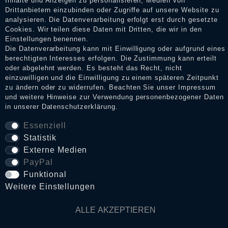
Inhalte und Anzeigen zu personalisieren, Medien von
Shop informieren.
Drittanbietern einzubinden oder Zugriffe auf unsere Website zu
analysieren. Die Datenverarbeitung erfolgt erst durch gesetzte
Cookies. Wir teilen diese Daten mit Dritten, die wir in den
Einstellungen benennen.
Impressum
Die Datenverarbeitung kann mit Einwilligung oder aufgrund eines
berechtigten Interesses erfolgen. Die Zustimmung kann erteilt
oder abgelehnt werden. Es besteht das Recht, nicht
einzuwilligen und die Einwilligung zu einem späteren Zeitpunkt
Daten­schutz­erklärung
zu ändern oder zu widerrufen. Beachten Sie unser
Impressum
und weitere Hinweise zur Verwendung personenbezogener Daten
in unserer
Daten­schutz­erklärung
.
AGB
Essenziell
Statistik
Externe Medien
Widerrufs­recht
PayPal
Funktional
VERTRAG WIDERRUFEN
Weitere Einstellungen
ALLE AKZEPTIEREN
Kontakt