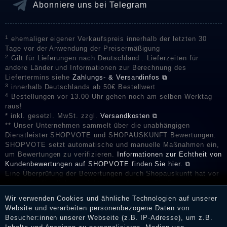
Abonniere uns bei Telegram
1
ehemaliger eigener Verkaufspreis innerhalb der letzten 30
Tage vor der Anwendung der Preisermäßigung
2
Gilt für Lieferungen nach Deutschland . Lieferzeiten für
andere Länder und Informationen zur Berechnung des
Liefertermins siehe
Zahlungs- & Versandinfos ⧉
3
innerhalb Deutschlands ab 50€ Bestellwert
4
Bestellungen vor 13.00 Uhr gehen noch am selben Werktag
raus!
* inkl. gesetzl. MwSt. zzgl.
Versandkosten ⧉
** Unser Unternehmen sammelt über die unabhängigen
Dienstleister SHOPVOTE und SHOPAUSKUNFT Bewertungen.
SHOPVOTE setzt automatische und manuelle Maßnahmen ein,
um Bewertungen zu verifizieren.
Informationen zur Echtheit von
Kundenbewertungen auf SHOPVOTE finden Sie hier. ⧉
Eine Überprüfung der Bewertungen durch Shopauskunft hat vor
deren Veröffentlichung nicht stattgefunden. Die Bewertungen
könnten von Verbrauchern stammen, die die Ware oder
Wir verwenden Cookies und ähnliche Technologien auf unserer
Dienstleistungen gar nicht erworben oder genutzt haben. Nach
Website und verarbeiten personenbezogene Daten von
Erhalt einer Benachrichtigungs-E-Mail können Händler die
Besucher:innen unserer Webseite (z.B. IP-Adresse), um z.B.
Bewertungen verifizieren und über die erfolgte Verifizierung im