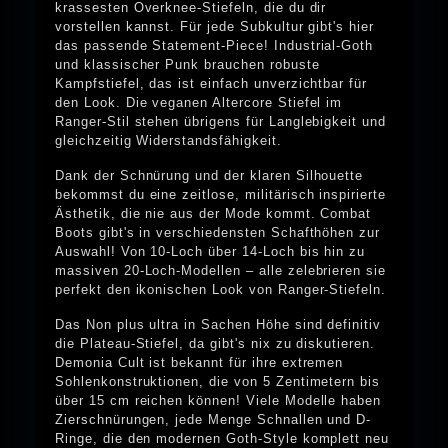
krassesten Overknee-Stiefeln, die du dir
vorstellen kannst. Für jede Subkultur gibt's hier
das passende Statement-Piece! Industrial-Goth
und klassischer Punk brauchen robuste
Kampfstiefel, das ist einfach unverzichtbar für
den Look. Die veganen Altercore Stiefel im
Ranger-Stil stehen übrigens für Langlebigkeit und
gleichzeitig Widerstandsfähigkeit.
Dank der Schnürung und der klaren Silhouette
bekommst du eine zeitlose, militärisch inspirierte
Ästhetik, die nie aus der Mode kommt. Combat
Boots gibt's in verschiedensten Schafthöhen zur
Auswahl! Von 10-Loch über 14-Loch bis hin zu
massiven 20-Loch-Modellen – alle zelebrieren sie
perfekt den ikonischen Look von Ranger-Stiefeln.
Das Non plus ultra in Sachen Höhe sind definitiv
die Plateau-Stiefel, da gibt's nix zu diskutieren.
Demonia Cult ist bekannt für ihre extremen
Sohlenkonstruktionen, die von 5 Zentimetern bis
über 15 cm reichen können! Viele Modelle haben
Zierschnürungen, jede Menge Schnallen und D-
Ringe, die den modernen Goth-Style komplett neu