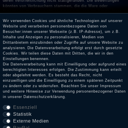
deren Veröffentlichung nicht stattgefunden. Die Bewertungen
könnten von Verbrauchern stammen, die die Ware oder
Dienstleistungen gar nicht erworben oder genutzt haben. Nach
Erhalt einer Benachrichtigungs-E-Mail können Händler die
Wir verwenden Cookies und ähnliche Technologien auf unserer
Bewertungen verifizieren und über die erfolgte Verifizierung im
Website und verarbeiten personenbezogene Daten von
Shop informieren.
Besucher:innen unserer Webseite (z.B. IP-Adresse), um z.B.
Inhalte und Anzeigen zu personalisieren, Medien von
Drittanbietern einzubinden oder Zugriffe auf unsere Website zu
analysieren. Die Datenverarbeitung erfolgt erst durch gesetzte
Impressum
Cookies. Wir teilen diese Daten mit Dritten, die wir in den
Einstellungen benennen.
Die Datenverarbeitung kann mit Einwilligung oder aufgrund eines
berechtigten Interesses erfolgen. Die Zustimmung kann erteilt
Daten­schutz­erklärung
oder abgelehnt werden. Es besteht das Recht, nicht
einzuwilligen und die Einwilligung zu einem späteren Zeitpunkt
zu ändern oder zu widerrufen. Beachten Sie unser
Impressum
und weitere Hinweise zur Verwendung personenbezogener Daten
AGB
in unserer
Daten­schutz­erklärung
.
Essenziell
Widerrufs­recht
Statistik
Externe Medien
PayPal