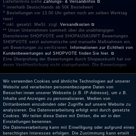
Liefertermins siehe
Zahlungs- & Versandinfos ⧉
3
innerhalb Deutschlands ab 50€ Bestellwert
4
Bestellungen vor 13.00 Uhr gehen noch am selben Werktag
raus!
* inkl. gesetzl. MwSt. zzgl.
Versandkosten ⧉
** Unser Unternehmen sammelt über die unabhängigen
Dienstleister SHOPVOTE und SHOPAUSKUNFT Bewertungen.
SHOPVOTE setzt automatische und manuelle Maßnahmen ein,
um Bewertungen zu verifizieren.
Informationen zur Echtheit von
Kundenbewertungen auf SHOPVOTE finden Sie hier. ⧉
Eine Überprüfung der Bewertungen durch Shopauskunft hat vor
deren Veröffentlichung nicht stattgefunden. Die Bewertungen
könnten von Verbrauchern stammen, die die Ware oder
Dienstleistungen gar nicht erworben oder genutzt haben. Nach
Wir verwenden Cookies und ähnliche Technologien auf unserer
Erhalt einer Benachrichtigungs-E-Mail können Händler die
Website und verarbeiten personenbezogene Daten von
Bewertungen verifizieren und über die erfolgte Verifizierung im
Besucher:innen unserer Webseite (z.B. IP-Adresse), um z.B.
Shop informieren.
Inhalte und Anzeigen zu personalisieren, Medien von
Drittanbietern einzubinden oder Zugriffe auf unsere Website zu
analysieren. Die Datenverarbeitung erfolgt erst durch gesetzte
Cookies. Wir teilen diese Daten mit Dritten, die wir in den
Impressum
Einstellungen benennen.
Die Datenverarbeitung kann mit Einwilligung oder aufgrund eines
berechtigten Interesses erfolgen. Die Zustimmung kann erteilt