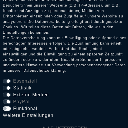
Bewertungen verifizieren und über die erfolgte Verifizierung im
Besucher:innen unserer Webseite (z.B. IP-Adresse), um z.B.
Shop informieren.
Inhalte und Anzeigen zu personalisieren, Medien von
Drittanbietern einzubinden oder Zugriffe auf unsere Website zu
analysieren. Die Datenverarbeitung erfolgt erst durch gesetzte
Cookies. Wir teilen diese Daten mit Dritten, die wir in den
Impressum
Einstellungen benennen.
Die Datenverarbeitung kann mit Einwilligung oder aufgrund eines
berechtigten Interesses erfolgen. Die Zustimmung kann erteilt
oder abgelehnt werden. Es besteht das Recht, nicht
Daten­schutz­erklärung
einzuwilligen und die Einwilligung zu einem späteren Zeitpunkt
zu ändern oder zu widerrufen. Beachten Sie unser
Impressum
und weitere Hinweise zur Verwendung personenbezogener Daten
AGB
in unserer
Daten­schutz­erklärung
.
Essenziell
Statistik
Widerrufs­recht
Externe Medien
PayPal
VERTRAG WIDERRUFEN
Funktional
Weitere Einstellungen
Kontakt