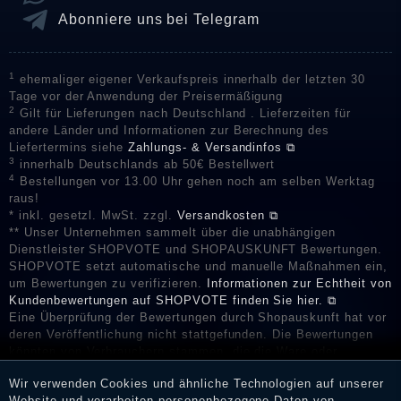
Abonniere uns bei Telegram
1
ehemaliger eigener Verkaufspreis innerhalb der letzten 30
Tage vor der Anwendung der Preisermäßigung
2
Gilt für Lieferungen nach Deutschland . Lieferzeiten für
andere Länder und Informationen zur Berechnung des
Liefertermins siehe
Zahlungs- & Versandinfos ⧉
3
innerhalb Deutschlands ab 50€ Bestellwert
4
Bestellungen vor 13.00 Uhr gehen noch am selben Werktag
raus!
* inkl. gesetzl. MwSt. zzgl.
Versandkosten ⧉
** Unser Unternehmen sammelt über die unabhängigen
Dienstleister SHOPVOTE und SHOPAUSKUNFT Bewertungen.
SHOPVOTE setzt automatische und manuelle Maßnahmen ein,
um Bewertungen zu verifizieren.
Informationen zur Echtheit von
Kundenbewertungen auf SHOPVOTE finden Sie hier. ⧉
Eine Überprüfung der Bewertungen durch Shopauskunft hat vor
deren Veröffentlichung nicht stattgefunden. Die Bewertungen
könnten von Verbrauchern stammen, die die Ware oder
Dienstleistungen gar nicht erworben oder genutzt haben. Nach
Wir verwenden Cookies und ähnliche Technologien auf unserer
Erhalt einer Benachrichtigungs-E-Mail können Händler die
Website und verarbeiten personenbezogene Daten von