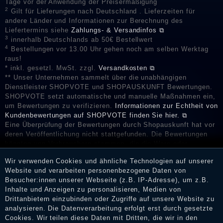
Tage vor der Anwendung der Preisermäßigung
2
Gilt für Lieferungen nach Deutschland . Lieferzeiten für
andere Länder und Informationen zur Berechnung des
Liefertermins siehe
Zahlungs- & Versandinfos ⧉
3
innerhalb Deutschlands ab 50€ Bestellwert
4
Bestellungen vor 13.00 Uhr gehen noch am selben Werktag
raus!
* inkl. gesetzl. MwSt. zzgl.
Versandkosten ⧉
** Unser Unternehmen sammelt über die unabhängigen
Dienstleister SHOPVOTE und SHOPAUSKUNFT Bewertungen.
SHOPVOTE setzt automatische und manuelle Maßnahmen ein,
um Bewertungen zu verifizieren.
Informationen zur Echtheit von
Kundenbewertungen auf SHOPVOTE finden Sie hier. ⧉
Eine Überprüfung der Bewertungen durch Shopauskunft hat vor
deren Veröffentlichung nicht stattgefunden. Die Bewertungen
könnten von Verbrauchern stammen, die die Ware oder
Dienstleistungen gar nicht erworben oder genutzt haben. Nach
Wir verwenden Cookies und ähnliche Technologien auf unserer
Erhalt einer Benachrichtigungs-E-Mail können Händler die
Website und verarbeiten personenbezogene Daten von
Bewertungen verifizieren und über die erfolgte Verifizierung im
Besucher:innen unserer Webseite (z.B. IP-Adresse), um z.B.
Shop informieren.
Inhalte und Anzeigen zu personalisieren, Medien von
Drittanbietern einzubinden oder Zugriffe auf unsere Website zu
analysieren. Die Datenverarbeitung erfolgt erst durch gesetzte
Cookies. Wir teilen diese Daten mit Dritten, die wir in den
Impressum