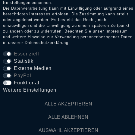
Einstellungen benennen.
Die Datenverarbeitung kann mit Einwilligung oder aufgrund eines
berechtigten Interesses erfolgen. Die Zustimmung kann erteilt
oder abgelehnt werden. Es besteht das Recht, nicht
Daten­schutz­erklärung
einzuwilligen und die Einwilligung zu einem späteren Zeitpunkt
zu ändern oder zu widerrufen. Beachten Sie unser
Impressum
und weitere Hinweise zur Verwendung personenbezogener Daten
in unserer
Daten­schutz­erklärung
.
AGB
Essenziell
Statistik
Widerrufs­recht
Externe Medien
PayPal
VERTRAG WIDERRUFEN
Funktional
Weitere Einstellungen
Kontakt
ALLE AKZEPTIEREN
ALLE ABLEHNEN
© Copyright 2026 Dark Ages Glasche & Kuczwalska GbR
AUSWAHL AKZEPTIEREN