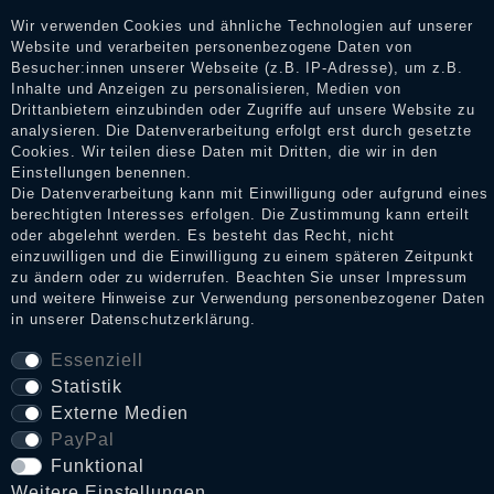
Dienstleistungen gar nicht erworben oder genutzt haben. Nach
Erhalt einer Benachrichtigungs-E-Mail können Händler die
Wir verwenden Cookies und ähnliche Technologien auf unserer
Bewertungen verifizieren und über die erfolgte Verifizierung im
Website und verarbeiten personenbezogene Daten von
Shop informieren.
Besucher:innen unserer Webseite (z.B. IP-Adresse), um z.B.
Inhalte und Anzeigen zu personalisieren, Medien von
Drittanbietern einzubinden oder Zugriffe auf unsere Website zu
analysieren. Die Datenverarbeitung erfolgt erst durch gesetzte
Cookies. Wir teilen diese Daten mit Dritten, die wir in den
Impressum
Einstellungen benennen.
Die Datenverarbeitung kann mit Einwilligung oder aufgrund eines
berechtigten Interesses erfolgen. Die Zustimmung kann erteilt
Daten­schutz­erklärung
oder abgelehnt werden. Es besteht das Recht, nicht
einzuwilligen und die Einwilligung zu einem späteren Zeitpunkt
zu ändern oder zu widerrufen. Beachten Sie unser
Impressum
und weitere Hinweise zur Verwendung personenbezogener Daten
AGB
in unserer
Daten­schutz­erklärung
.
Essenziell
Statistik
Widerrufs­recht
Externe Medien
PayPal
VERTRAG WIDERRUFEN
Funktional
Weitere Einstellungen