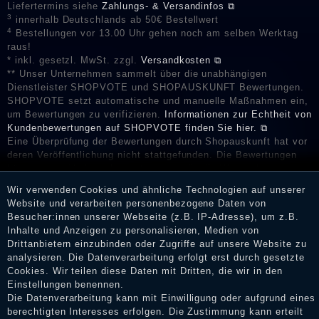
Liefertermins siehe
Zahlungs- & Versandinfos ⧉
3
innerhalb Deutschlands ab 50€ Bestellwert
4
Bestellungen vor 13.00 Uhr gehen noch am selben Werktag
raus!
* inkl. gesetzl. MwSt. zzgl.
Versandkosten ⧉
** Unser Unternehmen sammelt über die unabhängigen
Dienstleister SHOPVOTE und SHOPAUSKUNFT Bewertungen.
SHOPVOTE setzt automatische und manuelle Maßnahmen ein,
um Bewertungen zu verifizieren.
Informationen zur Echtheit von
Kundenbewertungen auf SHOPVOTE finden Sie hier. ⧉
Eine Überprüfung der Bewertungen durch Shopauskunft hat vor
deren Veröffentlichung nicht stattgefunden. Die Bewertungen
könnten von Verbrauchern stammen, die die Ware oder
Dienstleistungen gar nicht erworben oder genutzt haben. Nach
Wir verwenden Cookies und ähnliche Technologien auf unserer
Erhalt einer Benachrichtigungs-E-Mail können Händler die
Website und verarbeiten personenbezogene Daten von
Bewertungen verifizieren und über die erfolgte Verifizierung im
Besucher:innen unserer Webseite (z.B. IP-Adresse), um z.B.
Shop informieren.
Inhalte und Anzeigen zu personalisieren, Medien von
Drittanbietern einzubinden oder Zugriffe auf unsere Website zu
analysieren. Die Datenverarbeitung erfolgt erst durch gesetzte
Cookies. Wir teilen diese Daten mit Dritten, die wir in den
Impressum
Einstellungen benennen.
Die Datenverarbeitung kann mit Einwilligung oder aufgrund eines
berechtigten Interesses erfolgen. Die Zustimmung kann erteilt