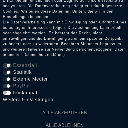
Drittanbietern einzubinden oder Zugriffe auf unsere Website zu
analysieren. Die Datenverarbeitung erfolgt erst durch gesetzte
Cookies. Wir teilen diese Daten mit Dritten, die wir in den
Impressum
Einstellungen benennen.
Die Datenverarbeitung kann mit Einwilligung oder aufgrund eines
berechtigten Interesses erfolgen. Die Zustimmung kann erteilt
Daten­schutz­erklärung
oder abgelehnt werden. Es besteht das Recht, nicht
einzuwilligen und die Einwilligung zu einem späteren Zeitpunkt
zu ändern oder zu widerrufen. Beachten Sie unser
Impressum
und weitere Hinweise zur Verwendung personenbezogener Daten
AGB
in unserer
Daten­schutz­erklärung
.
Essenziell
Statistik
Widerrufs­recht
Externe Medien
PayPal
VERTRAG WIDERRUFEN
Funktional
Weitere Einstellungen
Kontakt
ALLE AKZEPTIEREN
© Copyright 2026 Dark Ages Glasche & Kuczwalska GbR
ALLE ABLEHNEN