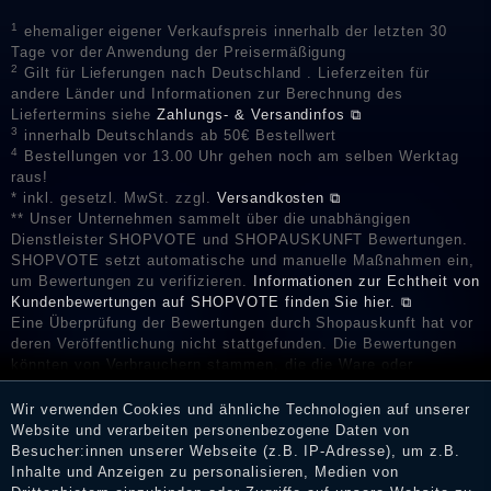
1
ehemaliger eigener Verkaufspreis innerhalb der letzten 30
Tage vor der Anwendung der Preisermäßigung
2
Gilt für Lieferungen nach Deutschland . Lieferzeiten für
andere Länder und Informationen zur Berechnung des
Liefertermins siehe
Zahlungs- & Versandinfos ⧉
3
innerhalb Deutschlands ab 50€ Bestellwert
4
Bestellungen vor 13.00 Uhr gehen noch am selben Werktag
raus!
* inkl. gesetzl. MwSt. zzgl.
Versandkosten ⧉
** Unser Unternehmen sammelt über die unabhängigen
Dienstleister SHOPVOTE und SHOPAUSKUNFT Bewertungen.
SHOPVOTE setzt automatische und manuelle Maßnahmen ein,
um Bewertungen zu verifizieren.
Informationen zur Echtheit von
Kundenbewertungen auf SHOPVOTE finden Sie hier. ⧉
Eine Überprüfung der Bewertungen durch Shopauskunft hat vor
deren Veröffentlichung nicht stattgefunden. Die Bewertungen
könnten von Verbrauchern stammen, die die Ware oder
Dienstleistungen gar nicht erworben oder genutzt haben. Nach
Erhalt einer Benachrichtigungs-E-Mail können Händler die
Wir verwenden Cookies und ähnliche Technologien auf unserer
Bewertungen verifizieren und über die erfolgte Verifizierung im
Website und verarbeiten personenbezogene Daten von
Shop informieren.
Besucher:innen unserer Webseite (z.B. IP-Adresse), um z.B.
Inhalte und Anzeigen zu personalisieren, Medien von