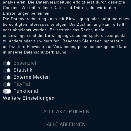
analysieren. Die Datenverarbeitung erfolgt erst durch gesetzte
Cookies. Wir teilen diese Daten mit Dritten, die wir in den
Impressum
Einstellungen benennen.
Die Datenverarbeitung kann mit Einwilligung oder aufgrund eines
berechtigten Interesses erfolgen. Die Zustimmung kann erteilt
Daten­schutz­erklärung
oder abgelehnt werden. Es besteht das Recht, nicht
einzuwilligen und die Einwilligung zu einem späteren Zeitpunkt
zu ändern oder zu widerrufen. Beachten Sie unser
Impressum
und weitere Hinweise zur Verwendung personenbezogener Daten
AGB
in unserer
Daten­schutz­erklärung
.
Essenziell
Statistik
Widerrufs­recht
Externe Medien
PayPal
VERTRAG WIDERRUFEN
Funktional
Weitere Einstellungen
Kontakt
ALLE AKZEPTIEREN
© Copyright 2026 Dark Ages Glasche & Kuczwalska GbR
ALLE ABLEHNEN