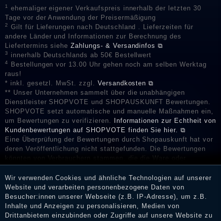
1
ehemaliger eigener Verkaufspreis innerhalb der letzten 30
Tage vor der Anwendung der Preisermäßigung
2
Gilt für Lieferungen nach Deutschland . Lieferzeiten für
andere Länder und Informationen zur Berechnung des
Liefertermins siehe
Zahlungs- & Versandinfos ⧉
3
innerhalb Deutschlands ab 50€ Bestellwert
4
Bestellungen vor 13.00 Uhr gehen noch am selben Werktag
raus!
* inkl. gesetzl. MwSt. zzgl.
Versandkosten ⧉
** Unser Unternehmen sammelt über die unabhängigen
Dienstleister SHOPVOTE und SHOPAUSKUNFT Bewertungen.
SHOPVOTE setzt automatische und manuelle Maßnahmen ein,
um Bewertungen zu verifizieren.
Informationen zur Echtheit von
Kundenbewertungen auf SHOPVOTE finden Sie hier. ⧉
Eine Überprüfung der Bewertungen durch Shopauskunft hat vor
deren Veröffentlichung nicht stattgefunden. Die Bewertungen
könnten von Verbrauchern stammen, die die Ware oder
Dienstleistungen gar nicht erworben oder genutzt haben. Nach
Erhalt einer Benachrichtigungs-E-Mail können Händler die
Wir verwenden Cookies und ähnliche Technologien auf unserer
Bewertungen verifizieren und über die erfolgte Verifizierung im
Website und verarbeiten personenbezogene Daten von
Shop informieren.
Besucher:innen unserer Webseite (z.B. IP-Adresse), um z.B.
Inhalte und Anzeigen zu personalisieren, Medien von
Drittanbietern einzubinden oder Zugriffe auf unsere Website zu