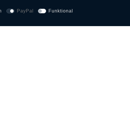
n
PayPal
Funktional
SICHERHEIT UND 
CE
SERVICE-HOTLINE
+49 (0)201 / 559 718 
abwicklung
Mo. - Sa.: 11.00 Uhr b
Uhr