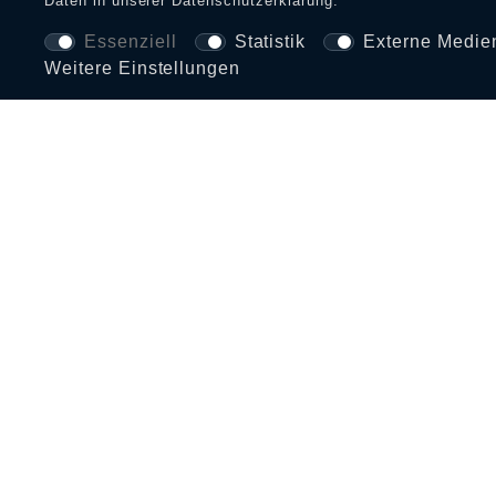
Daten in unserer
Daten­schutz­erklärung
.
Essenziell
Statistik
Externe Medie
Weitere Einstellungen
BEZAHLARTEN UND VERSAND
INFORMATIONEN
SERVI
Zahlungs- und Versandinfos
FAQ
Größentabelle
Retouren