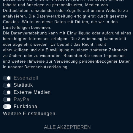
Shop informieren.
Inhalte und Anzeigen zu personalisieren, Medien von
Drittanbietern einzubinden oder Zugriffe auf unsere Website zu
analysieren. Die Datenverarbeitung erfolgt erst durch gesetzte
Cookies. Wir teilen diese Daten mit Dritten, die wir in den
Impressum
Einstellungen benennen.
Die Datenverarbeitung kann mit Einwilligung oder aufgrund eines
berechtigten Interesses erfolgen. Die Zustimmung kann erteilt
oder abgelehnt werden. Es besteht das Recht, nicht
Daten­schutz­erklärung
einzuwilligen und die Einwilligung zu einem späteren Zeitpunkt
zu ändern oder zu widerrufen. Beachten Sie unser
Impressum
und weitere Hinweise zur Verwendung personenbezogener Daten
in unserer
Daten­schutz­erklärung
.
AGB
Essenziell
Statistik
Widerrufs­recht
Externe Medien
PayPal
VERTRAG WIDERRUFEN
Funktional
Weitere Einstellungen
Kontakt
ALLE AKZEPTIEREN