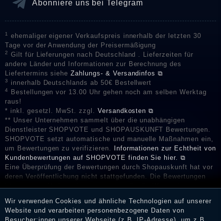
Abonniere uns bei Telegram
1
ehemaliger eigener Verkaufspreis innerhalb der letzten 30
Tage vor der Anwendung der Preisermäßigung
2
Gilt für Lieferungen nach Deutschland . Lieferzeiten für
andere Länder und Informationen zur Berechnung des
Liefertermins siehe
Zahlungs- & Versandinfos ⧉
3
innerhalb Deutschlands ab 50€ Bestellwert
4
Bestellungen vor 13.00 Uhr gehen noch am selben Werktag
raus!
* inkl. gesetzl. MwSt. zzgl.
Versandkosten ⧉
** Unser Unternehmen sammelt über die unabhängigen
Dienstleister SHOPVOTE und SHOPAUSKUNFT Bewertungen.
SHOPVOTE setzt automatische und manuelle Maßnahmen ein,
um Bewertungen zu verifizieren.
Informationen zur Echtheit von
Kundenbewertungen auf SHOPVOTE finden Sie hier. ⧉
Eine Überprüfung der Bewertungen durch Shopauskunft hat vor
deren Veröffentlichung nicht stattgefunden. Die Bewertungen
könnten von Verbrauchern stammen, die die Ware oder
Dienstleistungen gar nicht erworben oder genutzt haben. Nach
Wir verwenden Cookies und ähnliche Technologien auf unserer
Erhalt einer Benachrichtigungs-E-Mail können Händler die
Website und verarbeiten personenbezogene Daten von
Bewertungen verifizieren und über die erfolgte Verifizierung im
Besucher:innen unserer Webseite (z.B. IP-Adresse), um z.B.