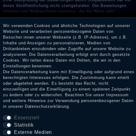
deren Veröffentlichung nicht stattgefunden. Die Bewertungen
könnten von Verbrauchern stammen, die die Ware oder
Dienstleistungen gar nicht erworben oder genutzt haben. Nach
Erhalt einer Benachrichtigungs-E-Mail können Händler die
Wir verwenden Cookies und ähnliche Technologien auf unserer
Bewertungen verifizieren und über die erfolgte Verifizierung im
Website und verarbeiten personenbezogene Daten von
Shop informieren.
Besucher:innen unserer Webseite (z.B. IP-Adresse), um z.B.
Inhalte und Anzeigen zu personalisieren, Medien von
Drittanbietern einzubinden oder Zugriffe auf unsere Website zu
analysieren. Die Datenverarbeitung erfolgt erst durch gesetzte
Impressum
Cookies. Wir teilen diese Daten mit Dritten, die wir in den
Einstellungen benennen.
Die Datenverarbeitung kann mit Einwilligung oder aufgrund eines
berechtigten Interesses erfolgen. Die Zustimmung kann erteilt
Daten­schutz­erklärung
oder abgelehnt werden. Es besteht das Recht, nicht
einzuwilligen und die Einwilligung zu einem späteren Zeitpunkt
zu ändern oder zu widerrufen. Beachten Sie unser
Impressum
und weitere Hinweise zur Verwendung personenbezogener Daten
AGB
in unserer
Daten­schutz­erklärung
.
Essenziell
Widerrufs­recht
Statistik
Externe Medien