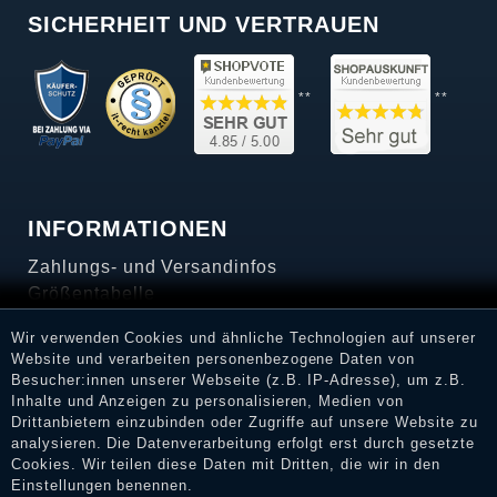
SICHERHEIT UND VERTRAUEN
**
**
INFORMATIONEN
Zahlungs- und Versandinfos
Größentabelle
SERVICE
Wir verwenden Cookies und ähnliche Technologien auf unserer
Website und verarbeiten personenbezogene Daten von
FAQ
Besucher:innen unserer Webseite (z.B. IP-Adresse), um z.B.
Inhalte und Anzeigen zu personalisieren, Medien von
Retourenabwicklung
Drittanbietern einzubinden oder Zugriffe auf unsere Website zu
analysieren. Die Datenverarbeitung erfolgt erst durch gesetzte
SERVICE-HOTLINE
Cookies. Wir teilen diese Daten mit Dritten, die wir in den
Einstellungen benennen.
+49 (0)201 / 559 718 6