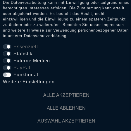
Die Datenverarbeitung kann mit Einwilligung oder aufgrund eines
Mo. - Sa.: 11.00 Uhr bis 19.00 Uhr
berechtigten Interesses erfolgen. Die Zustimmung kann erteilt
oder abgelehnt werden. Es besteht das Recht, nicht
einzuwilligen und die Einwilligung zu einem späteren Zeitpunkt
BLEIB' VERBUNDEN
zu ändern oder zu widerrufen. Beachten Sie unser
Impressum
und weitere Hinweise zur Verwendung personenbezogener Daten
Like uns bei Facebook
in unserer
Daten­schutz­erklärung
.
Abonniere uns bei Instagram
Essenziell
Abonniere uns bei Whatsapp
Statistik
Abonniere uns bei Telegram
Externe Medien
PayPal
Funktional
1
ehemaliger eigener Verkaufspreis innerhalb der letzten 30
Weitere Einstellungen
Tage vor der Anwendung der Preisermäßigung
2
Gilt für Lieferungen nach Deutschland . Lieferzeiten für
ALLE AKZEPTIEREN
andere Länder und Informationen zur Berechnung des
Liefertermins siehe
Zahlungs- & Versandinfos ⧉
3
innerhalb Deutschlands ab 50€ Bestellwert
ALLE ABLEHNEN
4
Bestellungen vor 13.00 Uhr gehen noch am selben Werktag
raus!
AUSWAHL AKZEPTIEREN
* inkl. gesetzl. MwSt. zzgl.
Versandkosten ⧉
** Unser Unternehmen sammelt über die unabhängigen