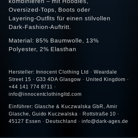
kombinieren – mit Hoodies,
Oversized‑Tops, Boots oder
Layering‑Outfits für einen stilvollen
Dark‑Fashion‑Auftritt.
Material: 85% Baumwolle, 13%
Polyester, 2% Elasthan
Hersteller: Innocent Clothing Ltd · Weardale
Street 15 · G33 4DA Glasgow · United Kingdom ·
+44 141 774 8711 ·
info@innocentclothingltd.com
Einführer: Glasche & Kuczwalska GbR, Amir
Glasche, Guido Kuczwalska · Rottstraße 10 ·
45127 Essen · Deutschland · info@dark-ages.de