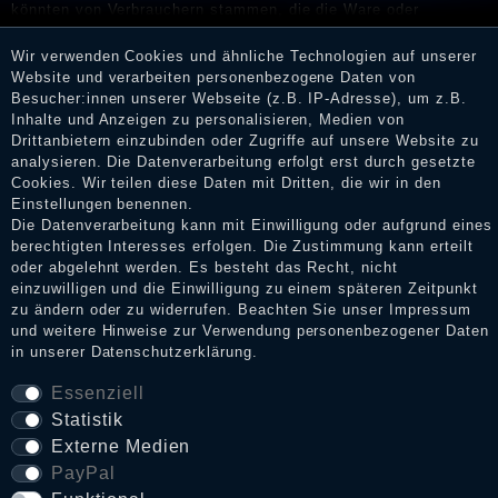
könnten von Verbrauchern stammen, die die Ware oder
Dienstleistungen gar nicht erworben oder genutzt haben. Nach
Erhalt einer Benachrichtigungs-E-Mail können Händler die
Wir verwenden Cookies und ähnliche Technologien auf unserer
Bewertungen verifizieren und über die erfolgte Verifizierung im
Website und verarbeiten personenbezogene Daten von
Shop informieren.
Besucher:innen unserer Webseite (z.B. IP-Adresse), um z.B.
Inhalte und Anzeigen zu personalisieren, Medien von
Drittanbietern einzubinden oder Zugriffe auf unsere Website zu
analysieren. Die Datenverarbeitung erfolgt erst durch gesetzte
Cookies. Wir teilen diese Daten mit Dritten, die wir in den
Impressum
Einstellungen benennen.
Die Datenverarbeitung kann mit Einwilligung oder aufgrund eines
berechtigten Interesses erfolgen. Die Zustimmung kann erteilt
Daten­schutz­erklärung
oder abgelehnt werden. Es besteht das Recht, nicht
einzuwilligen und die Einwilligung zu einem späteren Zeitpunkt
zu ändern oder zu widerrufen. Beachten Sie unser
Impressum
und weitere Hinweise zur Verwendung personenbezogener Daten
AGB
in unserer
Daten­schutz­erklärung
.
Essenziell
Statistik
Widerrufs­recht
Externe Medien
PayPal
VERTRAG WIDERRUFEN