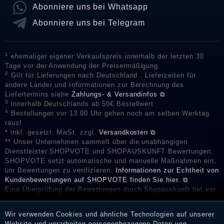
Abonniere uns bei Whatsapp
Abonniere uns bei Telegram
1
ehemaliger eigener Verkaufspreis innerhalb der letzten 30
Tage vor der Anwendung der Preisermäßigung
2
Gilt für Lieferungen nach Deutschland . Lieferzeiten für
andere Länder und Informationen zur Berechnung des
Liefertermins siehe
Zahlungs- & Versandinfos ⧉
3
innerhalb Deutschlands ab 50€ Bestellwert
4
Bestellungen vor 13.00 Uhr gehen noch am selben Werktag
raus!
* inkl. gesetzl. MwSt. zzgl.
Versandkosten ⧉
** Unser Unternehmen sammelt über die unabhängigen
Dienstleister SHOPVOTE und SHOPAUSKUNFT Bewertungen.
SHOPVOTE setzt automatische und manuelle Maßnahmen ein,
um Bewertungen zu verifizieren.
Informationen zur Echtheit von
Kundenbewertungen auf SHOPVOTE finden Sie hier. ⧉
Eine Überprüfung der Bewertungen durch Shopauskunft hat vor
deren Veröffentlichung nicht stattgefunden. Die Bewertungen
könnten von Verbrauchern stammen, die die Ware oder
Wir verwenden Cookies und ähnliche Technologien auf unserer
Dienstleistungen gar nicht erworben oder genutzt haben. Nach
Website und verarbeiten personenbezogene Daten von