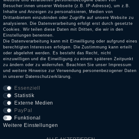
Erhalt einer Benachrichtigungs-E-Mail können Händler die
Besucher:innen unserer Webseite (z.B. IP-Adresse), um z.B.
Bewertungen verifizieren und über die erfolgte Verifizierung im
Inhalte und Anzeigen zu personalisieren, Medien von
Shop informieren.
Drittanbietern einzubinden oder Zugriffe auf unsere Website zu
analysieren. Die Datenverarbeitung erfolgt erst durch gesetzte
Cookies. Wir teilen diese Daten mit Dritten, die wir in den
Einstellungen benennen.
Impressum
Die Datenverarbeitung kann mit Einwilligung oder aufgrund eines
berechtigten Interesses erfolgen. Die Zustimmung kann erteilt
oder abgelehnt werden. Es besteht das Recht, nicht
einzuwilligen und die Einwilligung zu einem späteren Zeitpunkt
Daten­schutz­erklärung
zu ändern oder zu widerrufen. Beachten Sie unser
Impressum
und weitere Hinweise zur Verwendung personenbezogener Daten
in unserer
Daten­schutz­erklärung
.
AGB
Essenziell
Statistik
Externe Medien
Widerrufs­recht
PayPal
Funktional
VERTRAG WIDERRUFEN
Weitere Einstellungen