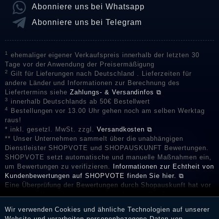
Abonniere uns bei Whatsapp
Abonniere uns bei Telegram
1
ehemaliger eigener Verkaufspreis innerhalb der letzten 30
Tage vor der Anwendung der Preisermäßigung
2
Gilt für Lieferungen nach Deutschland . Lieferzeiten für
andere Länder und Informationen zur Berechnung des
Liefertermins siehe
Zahlungs- & Versandinfos ⧉
3
innerhalb Deutschlands ab 50€ Bestellwert
4
Bestellungen vor 13.00 Uhr gehen noch am selben Werktag
raus!
* inkl. gesetzl. MwSt. zzgl.
Versandkosten ⧉
** Unser Unternehmen sammelt über die unabhängigen
Dienstleister SHOPVOTE und SHOPAUSKUNFT Bewertungen.
SHOPVOTE setzt automatische und manuelle Maßnahmen ein,
um Bewertungen zu verifizieren.
Informationen zur Echtheit von
Kundenbewertungen auf SHOPVOTE finden Sie hier. ⧉
Eine Überprüfung der Bewertungen durch Shopauskunft hat vor
deren Veröffentlichung nicht stattgefunden. Die Bewertungen
könnten von Verbrauchern stammen, die die Ware oder
Wir verwenden Cookies und ähnliche Technologien auf unserer
Dienstleistungen gar nicht erworben oder genutzt haben. Nach
Website und verarbeiten personenbezogene Daten von