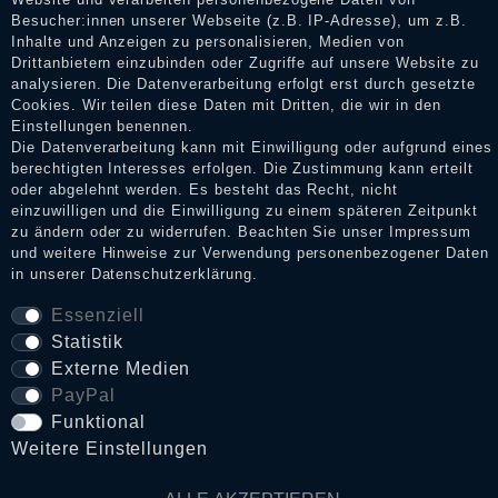
Erhalt einer Benachrichtigungs-E-Mail können Händler die
Besucher:innen unserer Webseite (z.B. IP-Adresse), um z.B.
Bewertungen verifizieren und über die erfolgte Verifizierung im
Inhalte und Anzeigen zu personalisieren, Medien von
Shop informieren.
Drittanbietern einzubinden oder Zugriffe auf unsere Website zu
analysieren. Die Datenverarbeitung erfolgt erst durch gesetzte
Cookies. Wir teilen diese Daten mit Dritten, die wir in den
Einstellungen benennen.
Impressum
Die Datenverarbeitung kann mit Einwilligung oder aufgrund eines
berechtigten Interesses erfolgen. Die Zustimmung kann erteilt
oder abgelehnt werden. Es besteht das Recht, nicht
einzuwilligen und die Einwilligung zu einem späteren Zeitpunkt
Daten­schutz­erklärung
zu ändern oder zu widerrufen. Beachten Sie unser
Impressum
und weitere Hinweise zur Verwendung personenbezogener Daten
in unserer
Daten­schutz­erklärung
.
AGB
Essenziell
Statistik
Externe Medien
Widerrufs­recht
PayPal
Funktional
VERTRAG WIDERRUFEN
Weitere Einstellungen