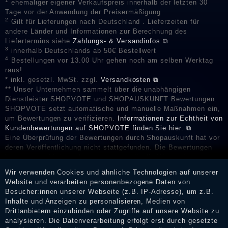
1
ehemaliger eigener Verkaufspreis innerhalb der letzten 30
Tage vor der Anwendung der Preisermäßigung
2
Gilt für Lieferungen nach Deutschland . Lieferzeiten für
andere Länder und Informationen zur Berechnung des
Liefertermins siehe
Zahlungs- & Versandinfos ⧉
3
innerhalb Deutschlands ab 50€ Bestellwert
4
Bestellungen vor 13.00 Uhr gehen noch am selben Werktag
raus!
* inkl. gesetzl. MwSt. zzgl.
Versandkosten ⧉
** Unser Unternehmen sammelt über die unabhängigen
Dienstleister SHOPVOTE und SHOPAUSKUNFT Bewertungen.
SHOPVOTE setzt automatische und manuelle Maßnahmen ein,
um Bewertungen zu verifizieren.
Informationen zur Echtheit von
Kundenbewertungen auf SHOPVOTE finden Sie hier. ⧉
Eine Überprüfung der Bewertungen durch Shopauskunft hat vor
deren Veröffentlichung nicht stattgefunden. Die Bewertungen
könnten von Verbrauchern stammen, die die Ware oder
Dienstleistungen gar nicht erworben oder genutzt haben. Nach
Wir verwenden Cookies und ähnliche Technologien auf unserer
Erhalt einer Benachrichtigungs-E-Mail können Händler die
Website und verarbeiten personenbezogene Daten von
Bewertungen verifizieren und über die erfolgte Verifizierung im
Besucher:innen unserer Webseite (z.B. IP-Adresse), um z.B.
Shop informieren.
Inhalte und Anzeigen zu personalisieren, Medien von
Drittanbietern einzubinden oder Zugriffe auf unsere Website zu
analysieren. Die Datenverarbeitung erfolgt erst durch gesetzte