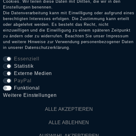
Cookies. Wir teilen diese Daten mit Dritten, die wir in den
Impressum
Einstellungen benennen.
Die Datenverarbeitung kann mit Einwilligung oder aufgrund eines
berechtigten Interesses erfolgen. Die Zustimmung kann erteilt
oder abgelehnt werden. Es besteht das Recht, nicht
Daten­schutz­erklärung
einzuwilligen und die Einwilligung zu einem späteren Zeitpunkt
zu ändern oder zu widerrufen. Beachten Sie unser
Impressum
und weitere Hinweise zur Verwendung personenbezogener Daten
in unserer
Daten­schutz­erklärung
.
AGB
Essenziell
Statistik
Widerrufs­recht
Externe Medien
PayPal
VERTRAG WIDERRUFEN
Funktional
Weitere Einstellungen
Kontakt
ALLE AKZEPTIEREN
ALLE ABLEHNEN
© Copyright 2026 Dark Ages Glasche & Kuczwalska GbR
AUSWAHL AKZEPTIEREN