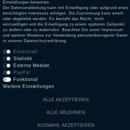
Einstellungen benennen.
Daten­schutz­erklärung
Die Datenverarbeitung kann mit Einwilligung oder aufgrund eines
berechtigten Interesses erfolgen. Die Zustimmung kann erteilt
oder abgelehnt werden. Es besteht das Recht, nicht
einzuwilligen und die Einwilligung zu einem späteren Zeitpunkt
AGB
zu ändern oder zu widerrufen. Beachten Sie unser
Impressum
und weitere Hinweise zur Verwendung personenbezogener Daten
in unserer
Daten­schutz­erklärung
.
Widerrufs­recht
Essenziell
Statistik
VERTRAG WIDERRUFEN
Externe Medien
PayPal
Funktional
Kontakt
Weitere Einstellungen
© Copyright 2026 Dark Ages Glasche & Kuczwalska GbR
ALLE AKZEPTIEREN
ALLE ABLEHNEN
AUSWAHL AKZEPTIEREN