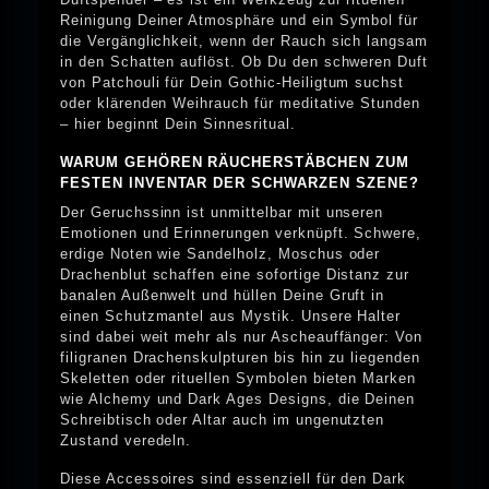
Reinigung Deiner Atmosphäre und ein Symbol für
die Vergänglichkeit, wenn der Rauch sich langsam
in den Schatten auflöst. Ob Du den schweren Duft
von Patchouli für Dein Gothic-Heiligtum suchst
oder klärenden Weihrauch für meditative Stunden
– hier beginnt Dein Sinnesritual.
WARUM GEHÖREN RÄUCHERSTÄBCHEN ZUM
FESTEN INVENTAR DER SCHWARZEN SZENE?
Der Geruchssinn ist unmittelbar mit unseren
Emotionen und Erinnerungen verknüpft. Schwere,
erdige Noten wie Sandelholz, Moschus oder
Drachenblut schaffen eine sofortige Distanz zur
banalen Außenwelt und hüllen Deine Gruft in
einen Schutzmantel aus Mystik. Unsere Halter
sind dabei weit mehr als nur Ascheauffänger: Von
filigranen Drachenskulpturen bis hin zu liegenden
Skeletten oder rituellen Symbolen bieten Marken
wie Alchemy und Dark Ages Designs, die Deinen
Schreibtisch oder Altar auch im ungenutzten
Zustand veredeln.
Diese Accessoires sind essenziell für den Dark