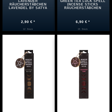
LAVENDER
GREEN TEA LUCK SPELL
RÄUCHERSTÄBCHEN
INCENSE STICKS
LAVENDEL BY SATYA
RÄUCHERSTÄBCHEN
2,90 € *
6,90 € *
12
Stück
15
Stück