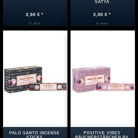
SATYA
2,90 € *
2,90 € *
15
Stück
12
Stück
PALO SANTO INCENSE
POSITIVE VIBES
STICKS
RÄUCHERSTÄBCHEN BY