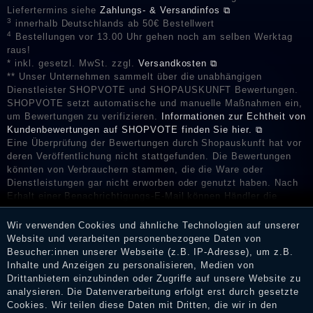
Liefertermins siehe
Zahlungs- & Versandinfos ⧉
3
innerhalb Deutschlands ab 50€ Bestellwert
4
Bestellungen vor 13.00 Uhr gehen noch am selben Werktag
raus!
* inkl. gesetzl. MwSt. zzgl.
Versandkosten ⧉
** Unser Unternehmen sammelt über die unabhängigen
Dienstleister SHOPVOTE und SHOPAUSKUNFT Bewertungen.
SHOPVOTE setzt automatische und manuelle Maßnahmen ein,
um Bewertungen zu verifizieren.
Informationen zur Echtheit von
Kundenbewertungen auf SHOPVOTE finden Sie hier. ⧉
Eine Überprüfung der Bewertungen durch Shopauskunft hat vor
deren Veröffentlichung nicht stattgefunden. Die Bewertungen
könnten von Verbrauchern stammen, die die Ware oder
Dienstleistungen gar nicht erworben oder genutzt haben. Nach
Erhalt einer Benachrichtigungs-E-Mail können Händler die
Bewertungen verifizieren und über die erfolgte Verifizierung im
Shop informieren.
Wir verwenden Cookies und ähnliche Technologien auf unserer
Website und verarbeiten personenbezogene Daten von
Besucher:innen unserer Webseite (z.B. IP-Adresse), um z.B.
Inhalte und Anzeigen zu personalisieren, Medien von
Drittanbietern einzubinden oder Zugriffe auf unsere Website zu
Impressum
analysieren. Die Datenverarbeitung erfolgt erst durch gesetzte
Cookies. Wir teilen diese Daten mit Dritten, die wir in den