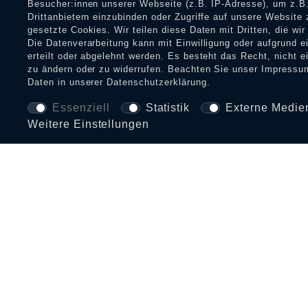
Besucher:innen unserer Webseite (z.B. IP-Adresse), um z.B.
Drittanbietern einzubinden oder Zugriffe auf unsere Website 
gesetzte Cookies. Wir teilen diese Daten mit Dritten, die wi
Die Datenverarbeitung kann mit Einwilligung oder aufgrund 
erteilt oder abgelehnt werden. Es besteht das Recht, nicht e
zu ändern oder zu widerrufen. Beachten Sie unser
Impressu
Daten in unserer
Daten­schutz­erklärung
.
Essenziell
Statistik
Externe Medie
Weitere Einstellungen
BEZAHLARTEN UND VERSAND