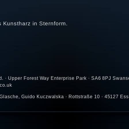
 Kunstharz in Sternform.
td. · Upper Forest Way Enterprise Park · SA6 8PJ Swans
co.uk
Glasche, Guido Kuczwalska · Rottstraße 10 · 45127 Ess