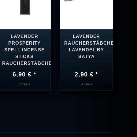
LAVENDER
LAVENDER
M
PROSPERITY
RÄUCHERSTÄBCHEN
INC
SPELL INCENSE
LAVENDEL BY
RÄU
STICKS
SATYA
RÄUCHERSTÄBCHEN
6,90 € *
2,90 € *
15
Stück
12
Stück