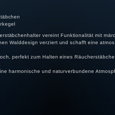
rstäbchen
rkegel
stäbchenhalter vereint Funktionalität mit mä
chen Walddesign verziert und schafft eine atmo
s Loch, perfekt zum Halten eines Räucherstäbch
.
ie eine harmonische und naturverbundene Atmosp