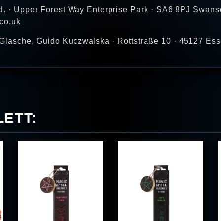
td. · Upper Forest Way Enterprise Park · SA6 8PJ Swans
co.uk
Glasche, Guido Kuczwalska · Rottstraße 10 · 45127 Ess
ETT: