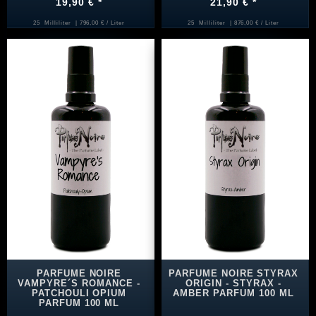
19,90 € *
21,90 € *
25
Milliliter
| 796,00 € / Liter
25
Milliliter
| 876,00 € / Liter
PARFUME NOIRE
PARFUME NOIRE STYRAX
VAMPYRE´S ROMANCE -
ORIGIN - STYRAX -
PATCHOULI OPIUM
AMBER PARFUM 100 ML
PARFUM 100 ML