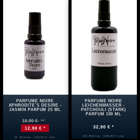
PARFUME NOIRE
PARFUME NOIRE
APHRODITE´S DESIRE -
LEICHENWASSER -
JASMIN PARFUM 25 ML
PATCHOULI (STARK)
PARFUM 100 ML
18,90 €
32,90 € *
12,90 € *
100
Milliliter
| 329,00 € / Liter
25
Milliliter
| 516,00 € / Liter