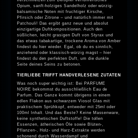
Opium, sanft-holziges Sandelholz oder würzig-
balsamische Noten mit fruchtiger Kirsche,
Pfirsich oder Zitrone – und natürlich immer mit
Patchouli! Das ergibt ganz neue und absolut
einzigartige Duftkompositionen. Auch den
süßlichen, leicht grasigen Duft von Styrax und
das etwas tabakartige, trockene Aroma von Amber
findest du hier wieder. Egal, ob du es sinnlich,
anziehend oder klassisch-würzig magst – hier
findest du den perfekten Duft, um die dunkle
Seite deines Seins zu betonen.
TIERLIEBE TRIFFT HANDVERLESENE ZUTATEN
Was noch super wichtig ist: Bei PARFUME
NOIRE bekommst du ausschließlich Eau de
Parfum. Das Ganze kommt übrigens in einem
edlen Flakon aus schwarzem Viosol Glas mit
praktischem Sprühkopf, entweder mit 25ml oder
100ml Inhalt. Und das Beste? Keine Massenware,
keine synthetischen Duftstoffe! Die tollen
Essenzen, ätherischen Öle sowie Blüten-,
Pflanzen-, Holz- und Harz-Extrakte werden
schonend durch Wasserdampf und