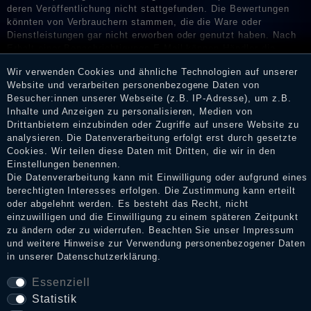
deren Veröffentlichung nicht stattgefunden. Die Bewertungen
könnten von Verbrauchern stammen, die die Ware oder
Dienstleistungen gar nicht erworben oder genutzt haben. Nach
Erhalt einer Benachrichtigungs-E-Mail können Händler die
Bewertungen verifizieren und über die erfolgte Verifizierung im
Wir verwenden Cookies und ähnliche Technologien auf unserer
Shop informieren.
Website und verarbeiten personenbezogene Daten von
Besucher:innen unserer Webseite (z.B. IP-Adresse), um z.B.
Inhalte und Anzeigen zu personalisieren, Medien von
Drittanbietern einzubinden oder Zugriffe auf unsere Website zu
Impressum
analysieren. Die Datenverarbeitung erfolgt erst durch gesetzte
Cookies. Wir teilen diese Daten mit Dritten, die wir in den
Einstellungen benennen.
Die Datenverarbeitung kann mit Einwilligung oder aufgrund eines
Daten­schutz­erklärung
berechtigten Interesses erfolgen. Die Zustimmung kann erteilt
oder abgelehnt werden. Es besteht das Recht, nicht
einzuwilligen und die Einwilligung zu einem späteren Zeitpunkt
zu ändern oder zu widerrufen. Beachten Sie unser
Impressum
AGB
und weitere Hinweise zur Verwendung personenbezogener Daten
in unserer
Daten­schutz­erklärung
.
Widerrufs­recht
Essenziell
Statistik