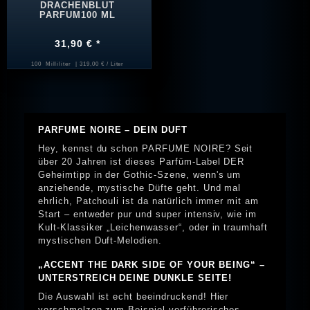
DRACHENBLUT
PARFUM100 ML
31,90 € *
100
Milliliter
| 319,00 € / Liter
PARFUME NOIRE – DEIN DUFT
Hey, kennst du schon PARFUME NOIRE? Seit
über 20 Jahren ist dieses Parfüm-Label DER
Geheimtipp in der Gothic-Szene, wenn's um
anziehende, mystische Düfte geht. Und mal
ehrlich, Patchouli ist da natürlich immer mit am
Start – entweder pur und super intensiv, wie im
Kult-Klassiker „Leichenwasser“, oder in traumhaft
mystischen Duft-Melodien.
„ACCENT THE DARK SIDE OF YOUR BEING“ –
UNTERSTREICH DEINE DUNKLE SEITE!
Die Auswahl ist echt beeindruckend! Hier
verschmelzen zum Beispiel verführerisches