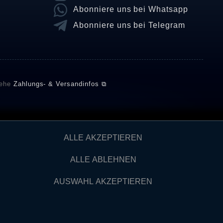
Abonniere uns bei Whatsapp
Abonniere uns bei Telegram
iehe
Zahlungs- & Versandinfos ⧉
E setzt automatische und manuelle Maßnahmen ein, um
ALLE AKZEPTIEREN
önnten von Verbrauchern stammen, die die Ware oder
ngen verifizieren und über die erfolgte Verifizierung im
ALLE ABLEHNEN
AUSWAHL AKZEPTIEREN
Kontakt
IDERRUFEN