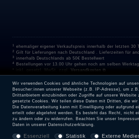
1
ehemaliger eigener Verkaufspreis innerhalb der letzten 30
2
Gilt für Lieferungen nach Deutschland . Lieferzeiten für a
3
innerhalb Deutschlands ab 50€ Bestellwert
4
Bestellungen vor 13.00 Uhr gehen noch am selben Werktag
* inkl. gesetzl. MwSt. zzgl.
Versandkosten ⧉
** Unser Unternehmen sammelt über die unabhängigen Di
Bewertungen zu verifizieren.
Informationen zur Echtheit vo
Wir verwenden Cookies und ähnliche Technologien auf unse
Eine Überprüfung der Bewertungen durch Shopauskunft hat v
Besucher:innen unserer Webseite (z.B. IP-Adresse), um z.B.
Dienstleistungen gar nicht erworben oder genutzt haben. Nach
Drittanbietern einzubinden oder Zugriffe auf unsere Website 
Shop informieren.
gesetzte Cookies. Wir teilen diese Daten mit Dritten, die wi
Die Datenverarbeitung kann mit Einwilligung oder aufgrund 
erteilt oder abgelehnt werden. Es besteht das Recht, nicht e
zu ändern oder zu widerrufen. Beachten Sie unser
Impressu
Impressum
Daten­schu
Daten in unserer
Daten­schutz­erklärung
.
Essenziell
Statistik
Externe Medie