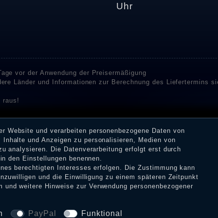
Uhr
 Tage vor der Anwendung der Preisermäßigung
ndere Länder und Informationen zur Berechnung des Liefertermins s
 raus!
enstleister SHOPVOTE und SHOPAUSKUNFT Bewertungen. SHOPVOT
n Kundenbewertungen auf SHOPVOTE finden Sie hier. ⧉
rer Website und verarbeiten personenbezogene Daten von
or deren Veröffentlichung nicht stattgefunden. Die Bewertungen k
 Inhalte und Anzeigen zu personalisieren, Medien von
 Erhalt einer Benachrichtigungs-E-Mail können Händler die Bewertu
zu analysieren. Die Datenverarbeitung erfolgt erst durch
r in den Einstellungen benennen.
eines berechtigten Interesses erfolgen. Die Zustimmung kann
inzuwilligen und die Einwilligung zu einem späteren Zeitpunkt
m
und weitere Hinweise zur Verwendung personenbezogener
tz­erklärung
AGB
Widerrufs­recht
VERTRAG W
n
PayPal
Funktional
© Copyright 2026 Dark Ages Glasche & Kuczwalska GbR